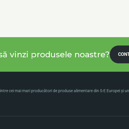
să vinzi produsele noastre?
CON
ntre cei mai mari producători de produse alimentare din S-E Europei şi una 