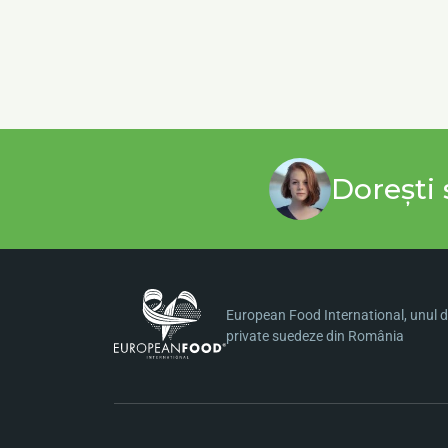
Dorești 
European Food International, unul di
private suedeze din România