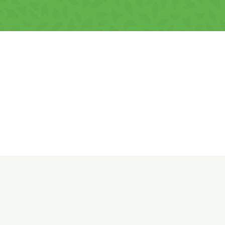
i cu smântână și mărar, vizitează
Shopius
. Procesul nostru de
ându-ți că gustarea ta preferată va fi livrată rapid și fără bătăi
Rafinament
ecât un simplă gustare; ele sunt o expresie a gustului rafinat ș
eganță și savoare oricărui moment al zilei, aceste chipsuri sunt a
ită. Nu rata ocazia de a le încerca – comandă acum de pe
Shopi
ui chips!