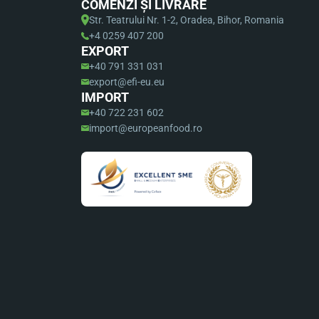
COMENZI ȘI LIVRARE
Str. Teatrului Nr. 1-2, Oradea, Bihor, Romania
+4 0259 407 200
EXPORT
+40 791 331 031
export@efi-eu.eu
IMPORT
+40 722 231 602
import@europeanfood.ro