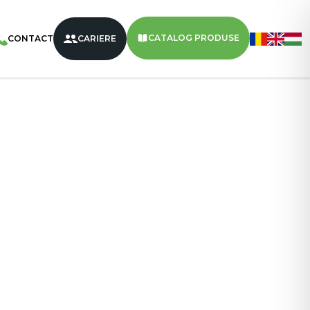
hips Cu Aromă De Smântână Și Mărar 100g – 20 BUC/BAX
CATALOG PRODUSE
CONTACT
CARIERE
2 kg
20
560
Smântână+Mărar