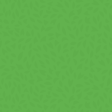
ntână și mărar sunt alegerea perfectă pentru o gustare rapidă la
 pentru gustări individuale, iar baxul de 20 de bucăți vă asigur
are rafinată.
me în Fiecare Pachet
 calitate superioară. Chipsurile noastre cu smântână și mărar s
are, asigurând o gustare sănătoasă, proaspătă și extrem de gust
ăsime vegetală din palmier, amidon din cartofi, făină de grâu (glu
er pudră (lactoză şi proteină din lapte), potenţiatori de aromă: gl
soia), pătrunjel frunze, mărar 0,01%; acidifiant acid lactic, stab
oduse derivate.
șor pe Shopius