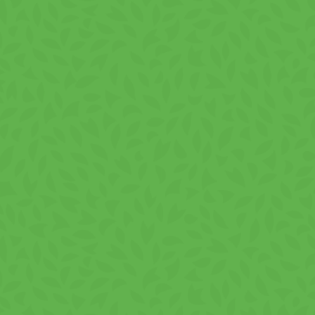
Indiferent de momentul zilei, VIVA Chips cu smâ
pe drum sau acasă. Ambalajul de 100g este ideal
veți avea întotdeauna la îndemână această gust
Calitate și Prospeti
La VIVA, ne mândrim cu oferirea unor gustări de
exemplu de produs realizat cu atenție și dedic
Ingrediente
Ingrediente: Granule si fulgi din cartofi 34%, gr
sare, lapte praf degresat, lactoză (din lapte), z
monosodic, inozinat şi guanilat de sodiu, arome (
fosfat tricalcic. Contine gluten, soia, lapte și pr
Comandă Rapid și U