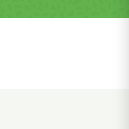
 de
i a
legerea
us
și