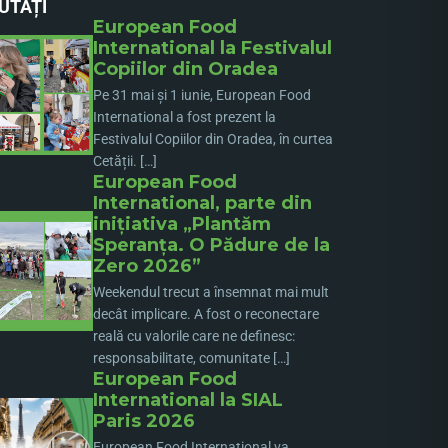
UTĂȚI
European Food
International la Festivalul
Copiilor din Oradea
Pe 31 mai și 1 iunie, European Food
International a fost prezent la
Festivalul Copiilor din Oradea, în curtea
Cetății. […]
European Food
International, parte din
inițiativa „Plantăm
Speranța. O Pădure de la
Zero 2026”
Weekendul trecut a însemnat mai mult
decât implicare. A fost o reconectare
reală cu valorile care ne definesc:
responsabilitate, comunitate […]
European Food
International la SIAL
Paris 2026
European Food International va