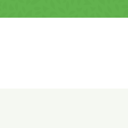
Pentru a te bucura de aceste delicioase chipsur
comandă online este simplu și convenabil, asigur
cap.
O Gustare Plină de 
VIVA Chips cu smântână și mărar sunt mai mult d
calității. Ideale pentru a adăuga un strop de el
perfectă pentru oricine caută o gustare deoseb
bucură-te de gustul proaspăt și gustos al fiecăr