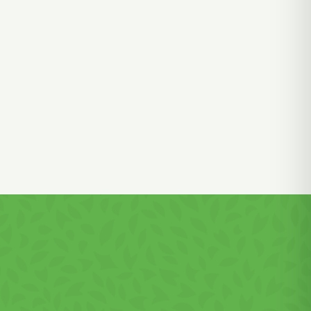
ceste
ese.
ă între
ocante,