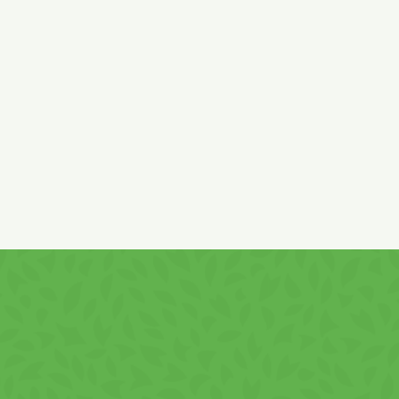
00g – 20 BUC/BAX
cu aromă de smântână și mărar, disponibile acum pe
Shopius
. A
superioară, sunt o gustare ideală pentru a te răsfăța rapid între m
 fiecare chips într-o adevărată experiență culinară, oferind o
Gustului cu Smântână și
nvitație la savoare. Această combinație sofisticată și echilibrat
 simfonie gustativă unică, captivantă în fiecare mușcătură. Cr
t perfecte pentru a adăuga un strop de rafinament oricărei pauze.
ând și Oriunde