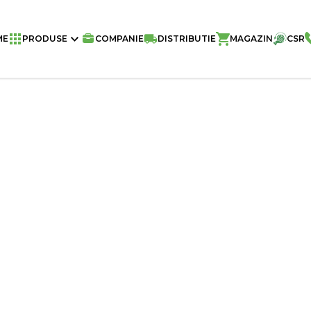
Home
/
Chipsuri
/
VIVA CHIPS
/
VIVA C
ME
PRODUSE
COMPANIE
DISTRIBUTIE
MAGAZIN
CSR
Greutate
Buc./Bax
Buc./Palet
Aromă