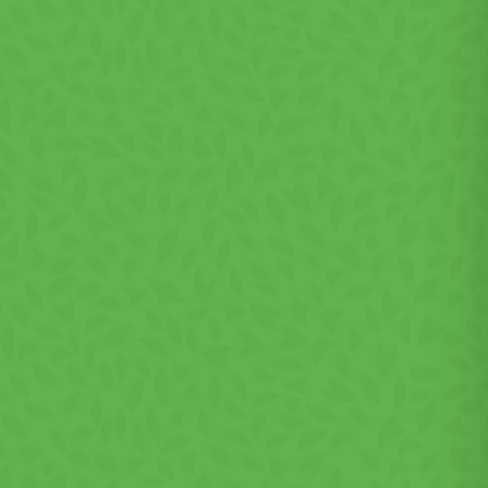
 birou,
ă că
unt un
oasă.
ten),
utamat
ilizator