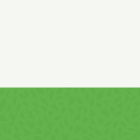
VIVA Chips cu aromă de smântână și mărar 1
Experimentează deliciul rafinat al VIVA Chips 
chipsuri de 100g, create din cartofi de calitate 
Aroma lor unică de smântână și mărar transformă
combinație perfectă de prospețime și gust.
Descoperă Simfonia 
Mărar
Fiecare chips VIVA cu smântână și mărar este o i
cremoasa smântână și aromatul mărar creează o
delicioase și pline de gust, aceste chipsuri sun
Perfect Pentru Oric