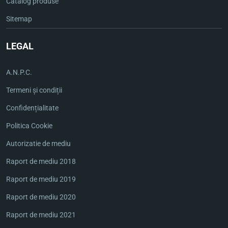
Catalog produse
Contactează-ne azi pentru a discuta o posibilă colaborare!
Sitemap
✉️
import@europeanfood.ro
📞
+40 722 231 602
LEGAL
A.N.P.C.
Termeni și condiții
Confidențialitate
Politica Cookie
Autorizatie de mediu
Raport de mediu 2018
Raport de mediu 2019
Raport de mediu 2020
Raport de mediu 2021