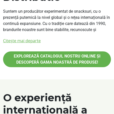
Suntem un producător experimentat de snacksuri, cu o
prezență puternică la nivel global și o rețea internațională în
continuă expansiune. Cu o tradiție care datează din 1990,
brandurile noastre sunt bine stabilite, recunoscute și
apreciate de consumatori pe multiple piețe. Acum, ne
Citește mai departe
extindem și mai mult și căutăm distribuitori și agenți
comerciali din întreaga lume pentru a ni se alătura și a
aduce produsele noastre către noi audiențe.
EXPLOREAZĂ CATALOGUL NOSTRU ONLINE ȘI
Dacă ai experiență în FMCG sau conexiuni puternice în
DESCOPERĂ GAMA NOASTRĂ DE PRODUSE!
industria alimentară, aceasta este șansa ta de a colabora cu
un brand de încredere, aflat în plină expansiune. Indiferent
dacă gestionezi deja o rețea de distribuție, colaborezi cu
retaileri și supermarketuri sau cauți o oportunitate de afaceri
cu potențial ridicat, îți oferim tot sprijinul necesar pentru
O experiență
succes.
internațională a
Distribuție globală