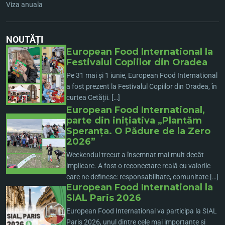
Viza anuala
NOUTĂȚI
European Food International la
Festivalul Copiilor din Oradea
Pe 31 mai și 1 iunie, European Food International
a fost prezent la Festivalul Copiilor din Oradea, în
curtea Cetății. […]
European Food International,
parte din inițiativa „Plantăm
Speranța. O Pădure de la Zero
2026”
Weekendul trecut a însemnat mai mult decât
implicare. A fost o reconectare reală cu valorile
care ne definesc: responsabilitate, comunitate […]
European Food International la
SIAL Paris 2026
European Food International va participa la SIAL
Paris 2026, unul dintre cele mai importante și