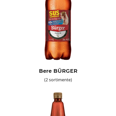
gata să răspundă nevoilor dumneavoastră;
reduceri competitive: achizițiile în cantități mari vin cu
prețuri avantajoase, optimizate pentru afacerea
dumneavoastră;
personalizare: posibilitatea de etichetare privată vă
permite să aduceți un plus de unicitate ofertei
dumneavoastră;
prospețime garantată: Fiecare produs are o valabilitate
extinsă, asigurându-vă că veți oferi mereu clienților
dumneavoastră produse proaspete.
În plus, procesul nostru de comandă este simplu și
Bere BÜRGER
rapid, fiind susținut de o echipă dedicată, gata să vă
ajute la fiecare pas.
(2 sortimente)
Recomandări pentru o
experiență completă
Pentru o experiență desăvârșită, vă invităm să explorați
și alte categorii de produse, precum
, care se
chipsuri
potrivesc perfect alături de sortimentele noastre de