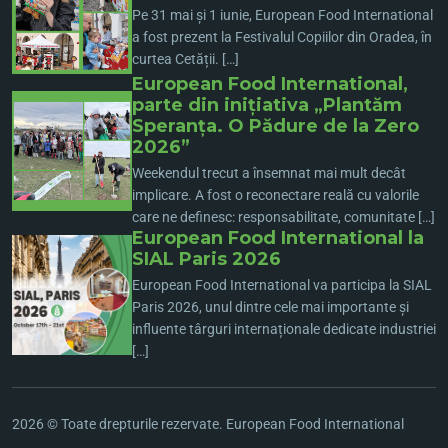
Pe 31 mai și 1 iunie, European Food International
a fost prezent la Festivalul Copiilor din Oradea, în
curtea Cetății. […]
European Food International,
parte din inițiativa „Plantăm
Speranța. O Pădure de la Zero
2026”
Weekendul trecut a însemnat mai mult decât
implicare. A fost o reconectare reală cu valorile
care ne definesc: responsabilitate, comunitate […]
European Food International la
SIAL Paris 2026
European Food International va participa la SIAL
Paris 2026, unul dintre cele mai importante și
influente târguri internaționale dedicate industriei
[…]
2026 © Toate drepturile rezervate. European Food International