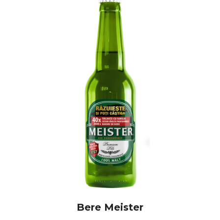
profesionalismul nostru sunt garanțiile unei colaborări
de lungă durată!
Bere Meister