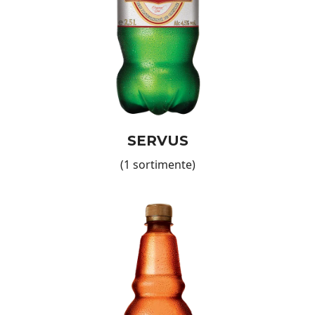
selecție diversificată: găsiți unele dintre cele mai
apreciate branduri de bere, precum
,
sau
Servus
Meister
.
Favorit
certificări internaționale: avem standarde stricte de
calitate, susținute de certificările ISO, IFS și HACCP,
astfel încât să aveți încredere în ceea ce alegeți;
: toate produsele noastre sunt
bere cu gust autentic
selectate cu atenție pentru a oferi o experiență de
SERVUS
neuitat;
Indiferent de ocazie, berea noastră este partenerul
(1 sortimente)
ideal pentru momentele speciale sau pentru meniurile
din restaurantele și barurile dumneavoastră.
Avantajele colaborării cu
European Food International
Pe lângă calitatea de neegalat a produselor noastre,
oferim și multiple beneficii pentru succesul afacerii
dumneavoastră:
disponibilitate continuă: avem sute de produse în stoc,