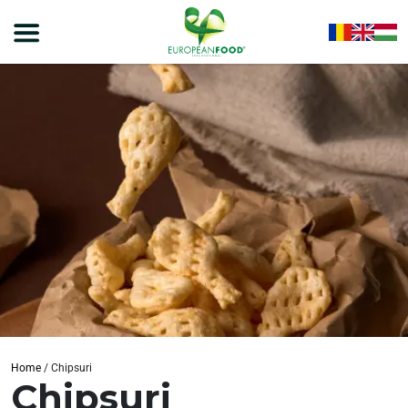
Home
/
Chipsuri
Chipsuri