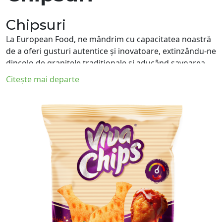
Chipsuri
La European Food, ne mândrim cu capacitatea noastră
de a oferi gusturi autentice și inovatoare, extinzându-ne
dincolo de granițele tradiționale și aducând savoarea
unică a României pe mesele din întreaga lume.
Citește mai departe
Categoria noastră de chipsuri exemplifică această
misiune, oferind o gamă diversificată de gustări
crocante, ideale pentru orice moment al zilei. De la
originile noastre modeste în inima Europei, am evoluat
pentru a satisface cerințele unui public global,
ajungând în peste 27 de țări pe toate continentele.
Parteneriate Strategice pentru
Succes
Angajamentul nostru se extinde dincolo de a fi simpli
furnizori; aspirăm să fim parteneri de încredere în
afaceri, oferind nu doar produse de înaltă calitate, ci și