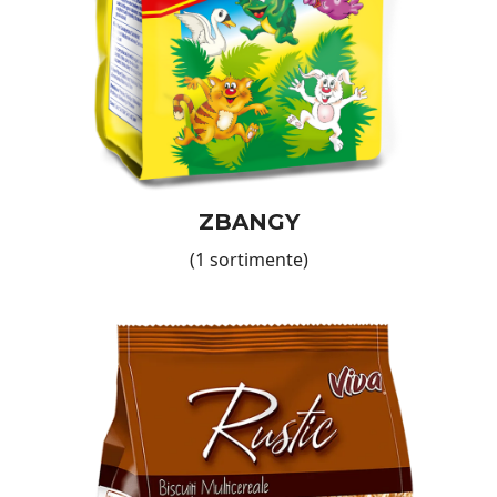
asigurăm că fiecare produs respectă cele mai înalte
standarde de calitate și siguranță alimentară, oferindu-ți un
snack în care poți avea încredere.
De ce să alegi biscuiții European
Food International?
ingrediente de calitate, atent selecționate pentru un
gust autentic;
varietate de arome și texturi pentru toate preferințele;
ZBANGY
biscuiți fragezi, crocanți sau cu umpluturi delicioase;
produși în românia, conform standardelor
(1 sortimente)
internaționale de calitate;
ideali pentru pauze dulci, mic dejun sau gustări rapide;
Comandă acum și bucură-te de
savoare
Dacă îți dorești biscuiți delicioși, potriviți pentru orice
moment al zilei, biscuiții ZBANGY și Viva sunt alegerea
perfectă. Comandă acum și transformă fiecare gustare într-
o experiență crocantă și plină de savoare!