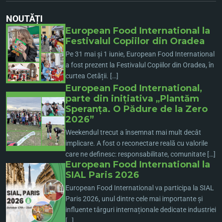
NOUTĂȚI
European Food International la
Festivalul Copiilor din Oradea
Pe 31 mai și 1 iunie, European Food International
a fost prezent la Festivalul Copiilor din Oradea, în
curtea Cetății. […]
European Food International,
parte din inițiativa „Plantăm
Speranța. O Pădure de la Zero
2026”
Weekendul trecut a însemnat mai mult decât
implicare. A fost o reconectare reală cu valorile
care ne definesc: responsabilitate, comunitate […]
European Food International la
SIAL Paris 2026
European Food International va participa la SIAL
Paris 2026, unul dintre cele mai importante și
influente târguri internaționale dedicate industriei
[…]