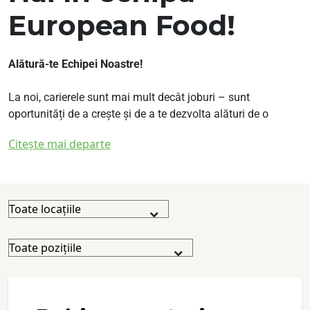
European Food!
Alătură-te Echipei Noastre!
La noi, carierele sunt mai mult decât joburi – sunt
oportunități de a crește și de a te dezvolta alături de o
echipă pasionată și inovatoare. Căutăm oameni talentați și
Citește mai departe
motivați care doresc să facă diferența în domeniul lor de
activitate și să contribuie la succesul nostru comun.
Ce îți oferim:
Dezvoltare Profesională: Programe de training și
oportunități de avansare pentru a-ți atinge potențialul
maxim.
Mediu de Lucru Stimulent: Un loc de muncă dinamic, cu
proiecte variate și provocatoare.