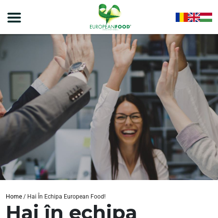
Home
/
Hai În Echipa European Food!
Hai în echipa