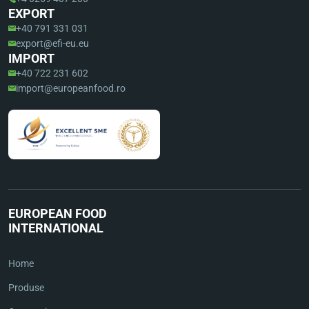
EXPORT
+40 791 331 031
export@efi-eu.eu
IMPORT
+40 722 231 602
import@europeanfood.ro
EUROPEAN FOOD
INTERNATIONAL
Home
Produse