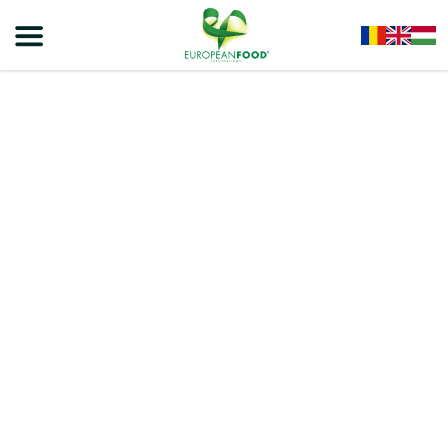
Home
/
Biscuiti
/
VIVA OLLY Biscuiți Sandwich Cu Cremă De Lapte 81g – 27