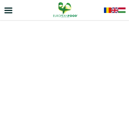
Home
/
Cereale
/
VIVA Granola Cu Miere 300g – 9 Buc/Bax