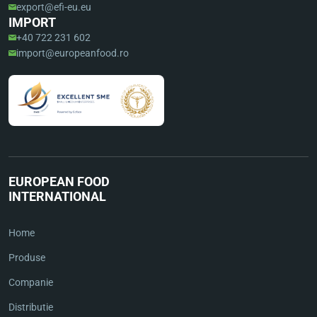
export@efi-eu.eu
IMPORT
+40 722 231 602
import@europeanfood.ro
EUROPEAN FOOD
INTERNATIONAL
Home
Produse
Companie
Distributie