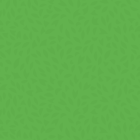
la micul dejun, cu băuturi vegetale sau clasi
ca gustare între mese
pentru pauze rapide la birou sau școală
în timpul activităților zilnice
Informații utile des
Face parte din categoria cerealelor extrudate d
căpșuni oferă o textură plăcută și un gust ușor d
Produs în România. Pulpa de căpșuni provine di
Ingrediente:
Zahăr, făină de grâu (gluten), ulei 
lactoză (din lapte), făină de orez, lapte praf de
grăsime, pudră naturală de roșcove, sare, emulsif
căpșuni (0,33%), acidifiant (acid citric), aromă,
vitamina B12, niacină, vitamina E, vitamina C).