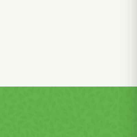
erior
t
ajul de
e