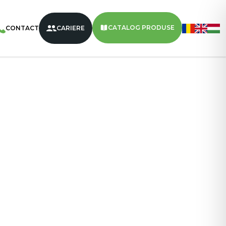
țe Umplute Cu Cremă De Căpșuni 400 G – 12 BUC / BAX
CATALOG PRODUSE
CONTACT
CARIERE
400 g
12
432