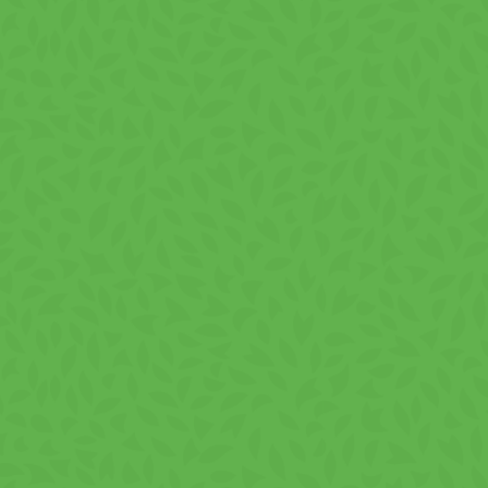
ce
pre produs
ulci, cu umplutură. Combinația dintre cereale și cremă cu aromă 
e integrat în alimentația zilnică.
n UE și din afara UE.
vegetal de floarea soarelui, zer pudră (din lapte), făină de porum
gresat, zer pudră deproteinizat (din lapte), cacao cu conținut red
ianți (lecitină din soia, mono-digliceride ale acizilor grași), pul
 colorant carmin, vitamine (acid pantotenic, vitamina B6, acid foli