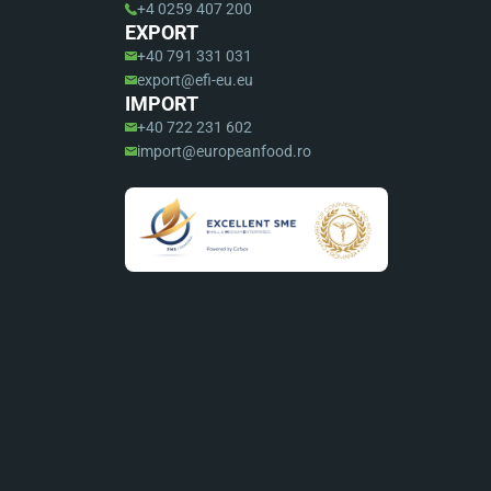
+4 0259 407 200
EXPORT
+40 791 331 031
export@efi-eu.eu
IMPORT
+40 722 231 602
import@europeanfood.ro