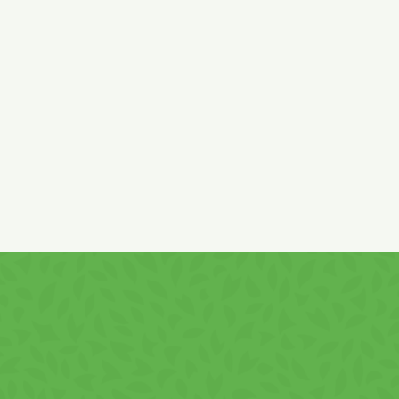
Cereale Viva – Pernițe Umplute cu Cremă de 
crocant și umplutură fină cu aromă de căpșuni. 
echilibrat, potrivit pentru mic dejun sau gustări 
Produsul conține minimum 50% cremă și este îm
400 g este practic pentru consum acasă sau în 
Beneficii
textură crocantă cu interior cremos
gust plăcut cu aromă de căpșuni
conținut ridicat de cremă (min. 50%)
sursă de energie din cereale
îmbogățit cu vitamine (B5, B6, B9, B12, C, E)
consum rapid, fără preparare
Cum se consumă Cer
cu Cremă de Căpșun
Produsul poate fi consumat direct sau în combina