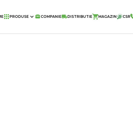
Home
/
Cereale
/
Cereale Viva – Perni
ME
PRODUSE
COMPANIE
DISTRIBUTIE
MAGAZIN
CSR
Greutate
Buc./Bax
Buc./Palet