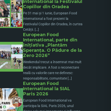
International la Festivalul
Copiilor din Oradea
Pe 31 mai și 1 iunie, European Food
International a fost prezent la
Festivalul Copiilor din Oradea, în curtea
Cetății. […]
European Food
International, parte din
inițiativa „Plantăm
Speranța. O Pădure de la
Zero 2026”
Weekendul trecut a însemnat mai mult
decât implicare. A fost o reconectare
reală cu valorile care ne definesc:
responsabilitate, comunitate […]
European Food
International la SIAL
Paris 2026
European Food International va
participa la SIAL Paris 2026, unul