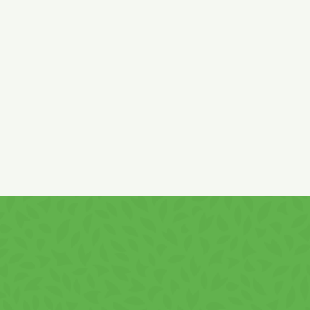
Căpșuni 400 g
este un produs extrudat pe bază de cereale, cu ext
Combinația dintre textura aerată și crema fructată oferă un gus
rapide.
bogățit cu vitamine, fiind adaptat pentru consum zilnic. Ambal
familie.
eale Viva – Pernițe Umplut
i 400 g ?
ție cu alte alimente. Este potrivit: