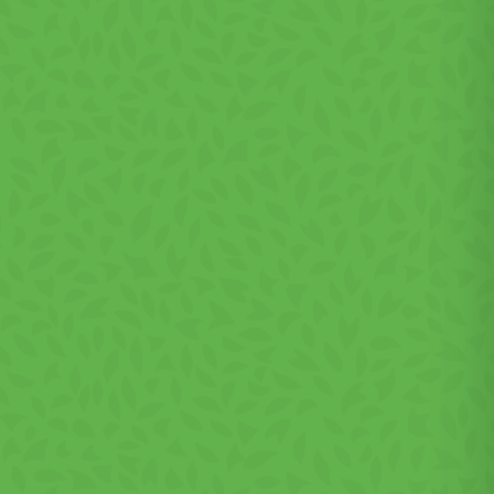
de
b,
us de
pă de
c,