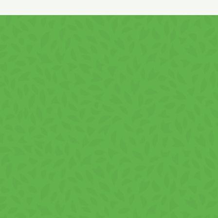
integral, zahăr, cacao cu grăsime redusă), grăsime vegetală
nehidrogenată în proporții variabile din: shea,
palmier,
ZER
pudră deproteinizat (din
LAPTE
), emulsifianți:
lecitină din
SOIA
, poliricinoleat de poliglicerină și tristearat
de sorbitan, aromă, umectant glicerol.
Poate conține urme de:
ARAHIDE, FRUCTE CU COAJĂ
LEMNOASĂ, SUSAN!