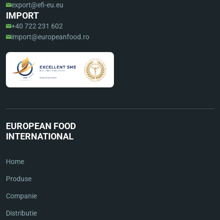
export@efi-eu.eu
IMPORT
+40 722 231 602
import@europeanfood.ro
EUROPEAN FOOD
INTERNATIONAL
Home
Produse
Companie
Distributie