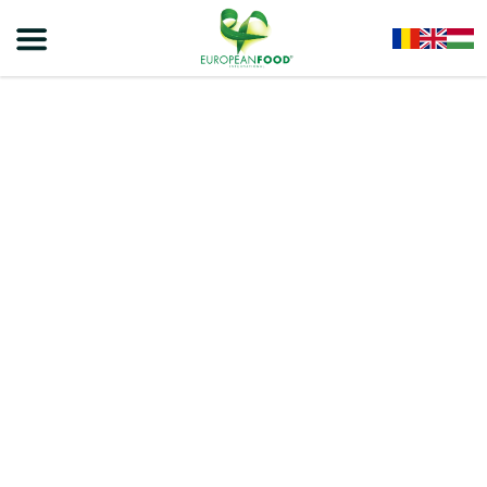
Home
/
Cereale
/
VIVA Granola Cu Cacao Și Ciocolată 300g – 9 Buc/Bax