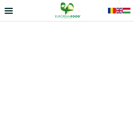
Home
/
Bere
/
Bere BÜRGER
/
BÜRGER Bere Premium Pils 1L PET – 6 BUC/BAX