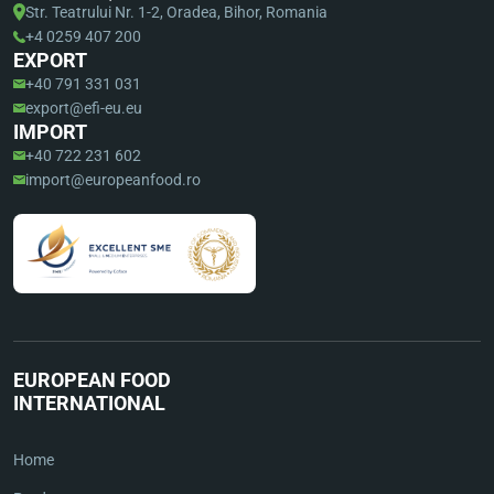
Str. Teatrului Nr. 1-2, Oradea, Bihor, Romania
+4 0259 407 200
EXPORT
+40 791 331 031
export@efi-eu.eu
IMPORT
+40 722 231 602
import@europeanfood.ro
EUROPEAN FOOD
INTERNATIONAL
Home