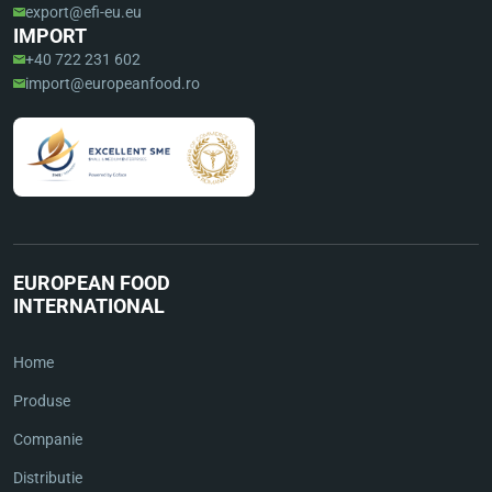
export@efi-eu.eu
IMPORT
+40 722 231 602
import@europeanfood.ro
EUROPEAN FOOD
INTERNATIONAL
Home
Produse
Companie
Distributie