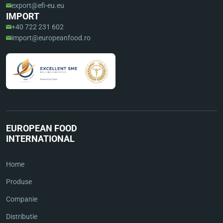
export@efi-eu.eu
IMPORT
+40 722 231 602
import@europeanfood.ro
EUROPEAN FOOD
INTERNATIONAL
Home
Produse
Companie
Distributie