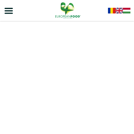
Home
/
Snacks - Gustari Dulci Si Sarate
/
VIVA PUFU KING Snacks Cu Glazură