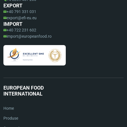
EXPORT
+40 791 331 031
export@efi-eu.eu
IMPORT
+40 722 231 602
import@europeanfood.ro
EUROPEAN FOOD
INTERNATIONAL
Home
Produse