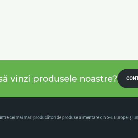
să vinzi produsele noastre?
CON
ntre cei mai mari producători de produse alimentare din S-E Europei şi una 