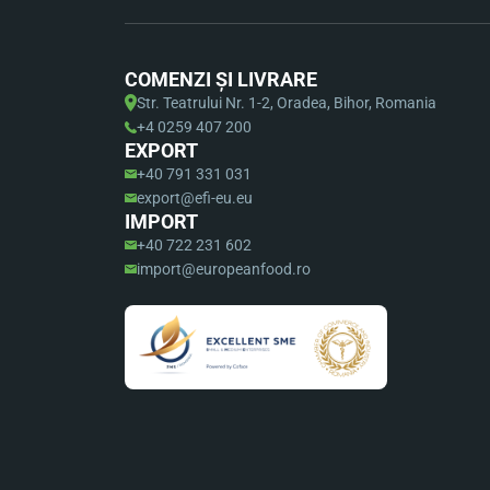
COMENZI ȘI LIVRARE
Str. Teatrului Nr. 1-2, Oradea, Bihor, Romania
+4 0259 407 200
EXPORT
+40 791 331 031
export@efi-eu.eu
IMPORT
+40 722 231 602
import@europeanfood.ro