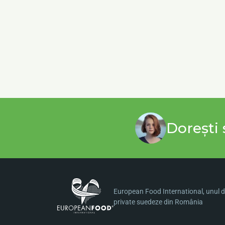
Dorești 
European Food International, unul di
private suedeze din România