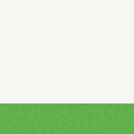
iocolată albă . Ingrediente:
Grăsimi vegetale nehidrogenate şi 
, în proporții variate), zahăr, griş din porumb ,
zer
pudră
lapte
p
acao,
lapte
praf integral, emulsifianți: lecitina din
soia
), pulpă d
e , acidifiant :acid citric , aromă, colorant carmin. Poate conțin