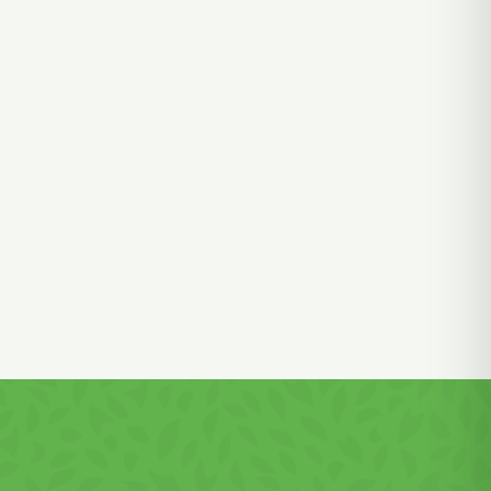
parțial
raf
e
e urme