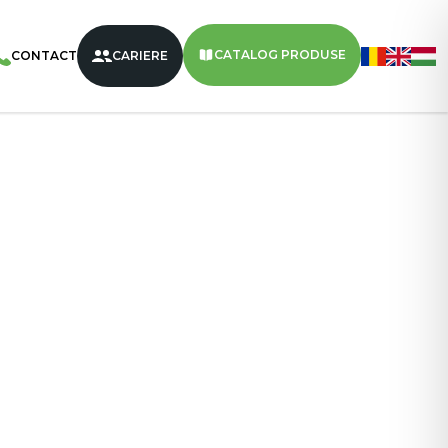
/
VIVA PUFU KING Cu Glazură
/
VIVA PUFU KING Cu Glazură
CATALOG PRODUSE
CONTACT
CARIERE
uc/Bax
50 g
16
1920