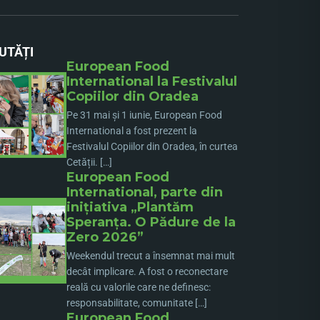
UTĂȚI
European Food
International la Festivalul
Copiilor din Oradea
Pe 31 mai și 1 iunie, European Food
International a fost prezent la
Festivalul Copiilor din Oradea, în curtea
Cetății. […]
European Food
International, parte din
inițiativa „Plantăm
Speranța. O Pădure de la
Zero 2026”
Weekendul trecut a însemnat mai mult
decât implicare. A fost o reconectare
reală cu valorile care ne definesc:
responsabilitate, comunitate […]
European Food