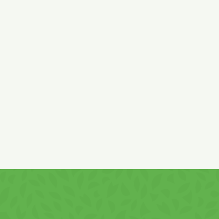
Snacks extrudat cu 80% glazură de căpşuni şi c
hidrogenate din (palmier, shea şi floarea soarelui
degresat,
ciocolată albă
1,6% (zahăr , unt de c
căpşuni 0,5% emulsifianți: lecitina din
soia
, sar
de
gluten, alune, susan, ou
!
A se păstra în locuri curate, uscate, răcoroase.