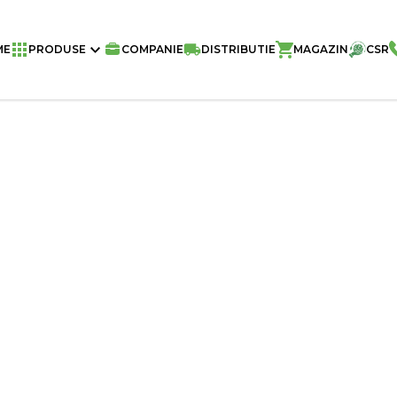
Home
/
Snacks - Gustari Dulci Si Sarate
ME
PRODUSE
COMPANIE
DISTRIBUTIE
MAGAZIN
CSR
De Căpşuni Şi Ciocolată Albă 50g-16 B
Greutate
Buc./Bax
Buc./Palet