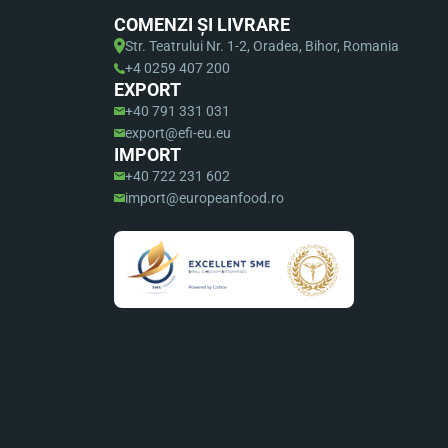
COMENZI ȘI LIVRARE
Str. Teatrului Nr. 1-2, Oradea, Bihor, Romania
+4 0259 407 200
EXPORT
+40 791 331 031
export@efi-eu.eu
IMPORT
+40 722 231 602
import@europeanfood.ro