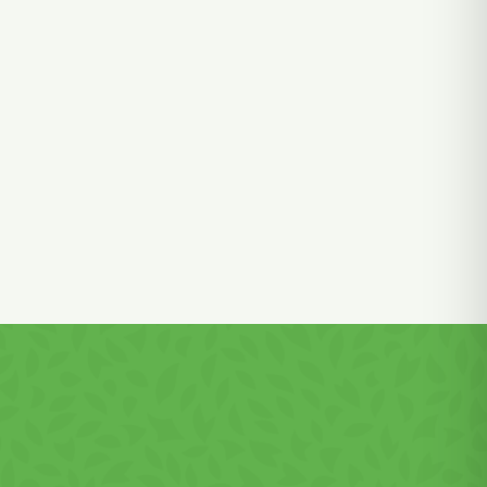
lă de
mine.