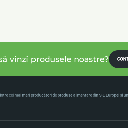
să vinzi produsele noastre?
CON
ntre cei mai mari producători de produse alimentare din S-E Europei şi una 