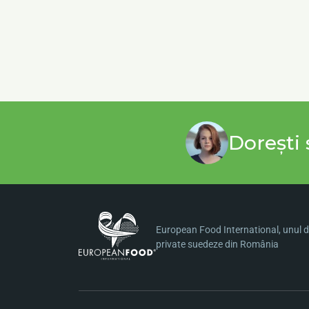
Dorești 
European Food International, unul di
private suedeze din România