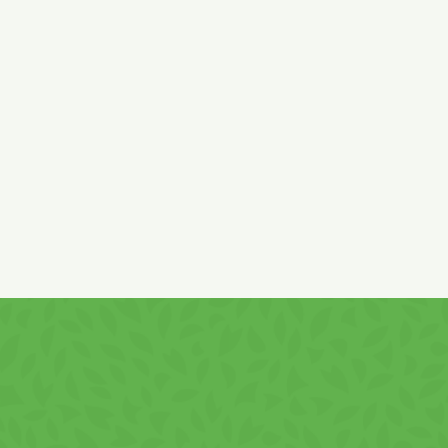
lapte), maltodextrină, lapte praf degresat, lact
roşcove, sare, emulsifiant lecitină din soia, ar
Poate conţine urme de alune! A se păstra în locu