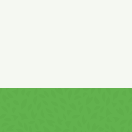
oză (din lapte), cacao cu conţinut redus de grăsime, pudră natura
ome, aromatizant natural de vanilie 0.007%, colorant annato, vita
ri curate, uscate, răcoroase.