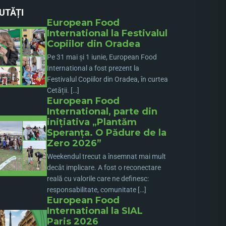
UTĂȚI
European Food
International la Festivalul
Copiilor din Oradea
Pe 31 mai și 1 iunie, European Food
International a fost prezent la
Festivalul Copiilor din Oradea, în curtea
Cetății. […]
European Food
International, parte din
inițiativa „Plantăm
Speranța. O Pădure de la
Zero 2026”
Weekendul trecut a însemnat mai mult
decât implicare. A fost o reconectare
reală cu valorile care ne definesc:
responsabilitate, comunitate […]
European Food
International la SIAL
Paris 2026