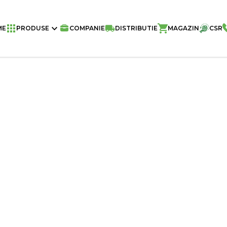
Home
/
Snacks - Gustari Dulci Si Sarate
ME
PRODUSE
COMPANIE
DISTRIBUTIE
MAGAZIN
CSR
200g – 14 BUC/BAX
Greutate
Buc./Bax
Buc./Palet
Aromă