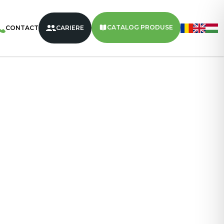
/
Pernițe VIVA
/
VIVA Pernițe Umplute Cu Cremă De Vanilie
CATALOG PRODUSE
CONTACT
CARIERE
2,8 kg
14
1008
Vanilie