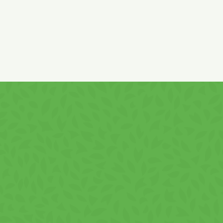
palmier, agent de glazurare Shellac, emulsificatori (lecitină
din soia, tristearat de sorbitan şi poliricinoleat de
poliglicerol), antioxidant alfa-tocoferol, pudră naturală de
roşcove, sare, aromă, vitamine: B3, B6, B9, B12, B5. Poate
conține urme de alune! Conţine: gluten, produse din soia,
lapte şi produse derivate!