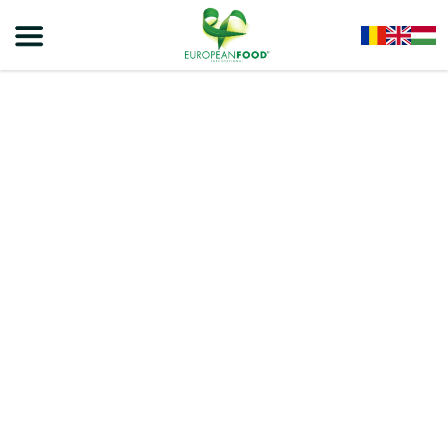
Home
/
Snacks - Gustari Dulci Si Sarate
/
VIVA ROLLS
/
VIVA CHOCO ROLLS –