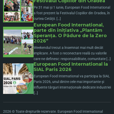
Festivalul Copiilor din Oradea
Pe 31 mai și 1 iunie, European Food International
a fost prezent la Festivalul Copiilor din Oradea, în
curtea Cetății. […]
European Food International,
parte din inițiativa „Plantăm
Speranța. O Pădure de la Zero
2026”
Weekendul trecut a însemnat mai mult decât
implicare. A fost o reconectare reală cu valorile
care ne definesc: responsabilitate, comunitate […]
European Food International la
SIAL Paris 2026
European Food International va participa la SIAL
Paris 2026, unul dintre cele mai importante și
influente târguri internaționale dedicate industriei
[…]
2026 © Toate drepturile rezervate. European Food International