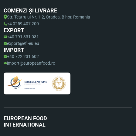
COMENZI ȘI LIVRARE
Str. Teatrului Nr. 1-2, Oradea, Bihor, Romania
+4 0259 407 200
EXPORT
+40 791 331 031
export@efi-eu.eu
IMPORT
+40 722 231 602
import@europeanfood.ro
EUROPEAN FOOD
INTERNATIONAL