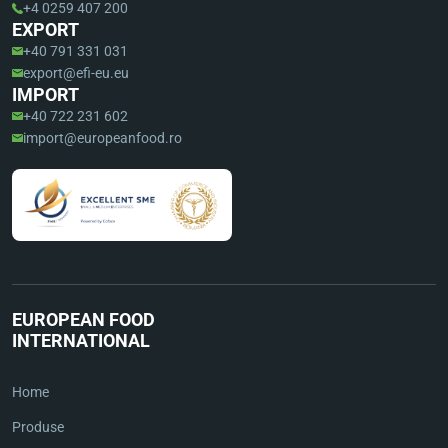
+4 0259 407 200
EXPORT
+40 791 331 031
export@efi-eu.eu
IMPORT
+40 722 231 602
import@europeanfood.ro
EUROPEAN FOOD
INTERNATIONAL
Home
Produse