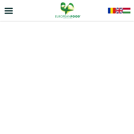
Home
/
Produse Culinare
/
Sosuri
/
REGAL Sos Cu Pastă De Tomate 540g – 6