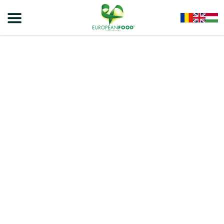
Home
/
Produse Culinare
/
Sosuri
/
REGAL Sos Cu Pastă De Tomate 380g – 6