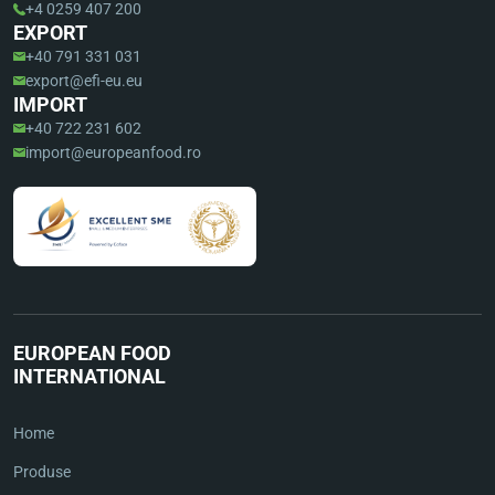
+4 0259 407 200
EXPORT
+40 791 331 031
export@efi-eu.eu
IMPORT
+40 722 231 602
import@europeanfood.ro
EUROPEAN FOOD
INTERNATIONAL
Home
Produse