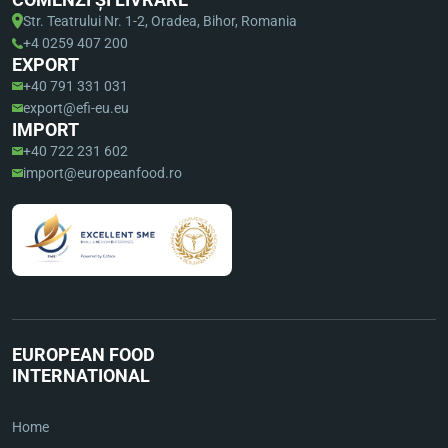
Str. Teatrului Nr. 1-2, Oradea, Bihor, Romania
+4 0259 407 200
EXPORT
+40 791 331 031
export@efi-eu.eu
IMPORT
+40 722 231 602
import@europeanfood.ro
EUROPEAN FOOD
INTERNATIONAL
Home