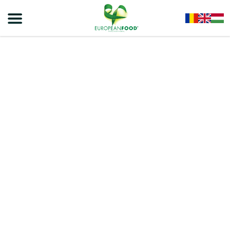
Home
/
Snacks - Gustari Dulci Si Sarate
/
Alunițe Olla
/
OLLA Snacks – Alunițe