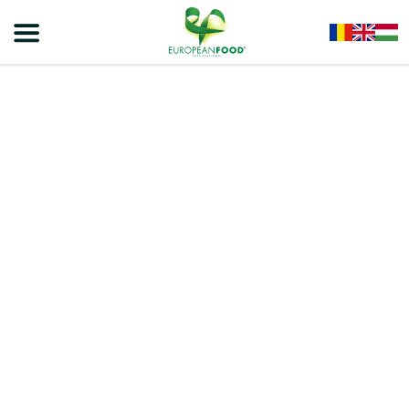
Home
/
Produse Culinare
/
Sosuri
/
NONNI Ketchup Dulce 435g – 6 BUC/BAX