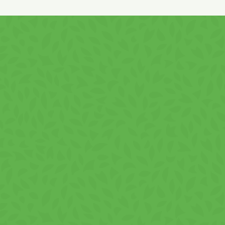
Poate conține urme de
MUȘTAR
,
OU
și
SOIA!
Fără zahăr adăugat.