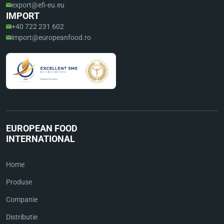
export@efi-eu.eu
IMPORT
+40 722 231 602
import@europeanfood.ro
EUROPEAN FOOD
INTERNATIONAL
Home
Produse
Companie
Distributie