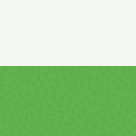
zahăr , lecitină din
SOIA
) , cacao cu conţinut redus de
grăsime 5% , emulsifianţi : lecitină din
SOIA
, poliricinoleat
de poliglicerinã şi tristearat de sorbitan, tărâţe de
grâu
(gluteen)
, sare făină de
SOIA
, agent de afânare bicarbonat
de sodiu , aromă, antioxidant alfa-tocoferol. Cacao cu
conţinut redus de grăsimecu origine din afara UE. Poate
conţine urme de
OU
,
ALUNE
şi
ARAHIDE
!