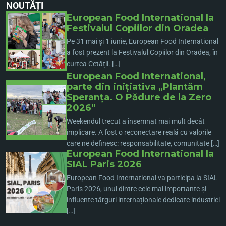
NOUTĂȚI
European Food International la
Festivalul Copiilor din Oradea
Pe 31 mai și 1 iunie, European Food International
a fost prezent la Festivalul Copiilor din Oradea, în
curtea Cetății. […]
European Food International,
parte din inițiativa „Plantăm
Speranța. O Pădure de la Zero
2026”
Weekendul trecut a însemnat mai mult decât
implicare. A fost o reconectare reală cu valorile
care ne definesc: responsabilitate, comunitate […]
European Food International la
SIAL Paris 2026
European Food International va participa la SIAL
Paris 2026, unul dintre cele mai importante și
influente târguri internaționale dedicate industriei
[…]