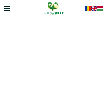
Home
/
Napolitane Naty
/
Napolitane Naty Sweet Moments
/
NATY SWEET