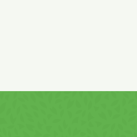
(gluten), emulsifiant – lecitină din soia, acidifi
arome, vanilină, aromatizant natural de vanilie
antioxidant alfa-tocoferol. Conține gluten și pr
se păstra în locuri curate, uscate, răcoroase.