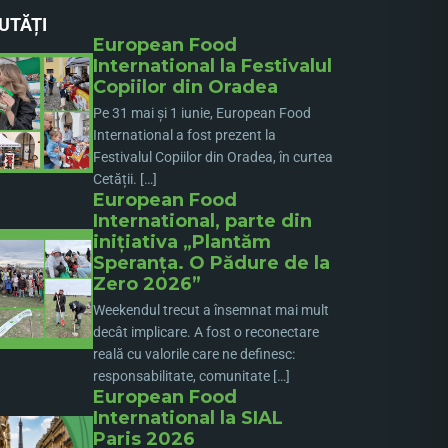
UTĂȚI
European Food
International la Festivalul
Copiilor din Oradea
Pe 31 mai și 1 iunie, European Food
International a fost prezent la
Festivalul Copiilor din Oradea, în curtea
Cetății. […]
European Food
International, parte din
inițiativa „Plantăm
Speranța. O Pădure de la
Zero 2026”
Weekendul trecut a însemnat mai mult
decât implicare. A fost o reconectare
reală cu valorile care ne definesc:
responsabilitate, comunitate […]
European Food
International la SIAL
Paris 2026