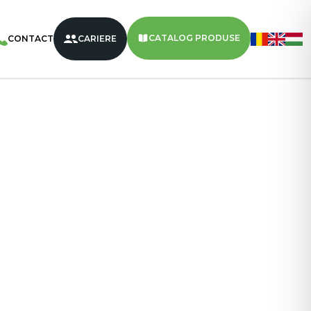
aty
/
NATY Napolitane Cu Cremă De Vanilie 160g – 18
CATALOG PRODUSE
CONTACT
CARIERE
2,88 kg
18
2304
Vanilie