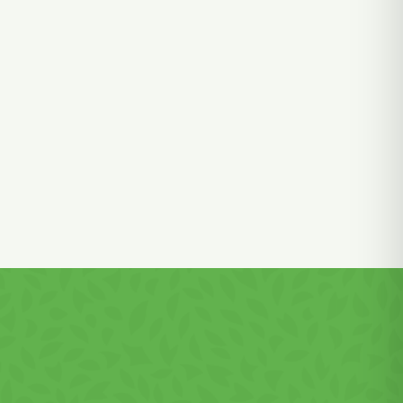
e soia,
),
ivate! A