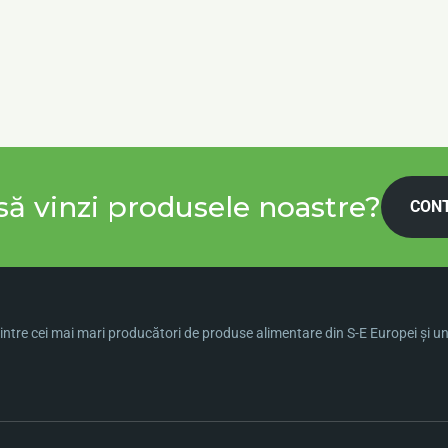
să vinzi produsele noastre?
CON
ntre cei mai mari producători de produse alimentare din S-E Europei şi una 