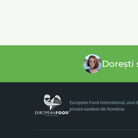
Dorești 
European Food International, unul di
private suedeze din România