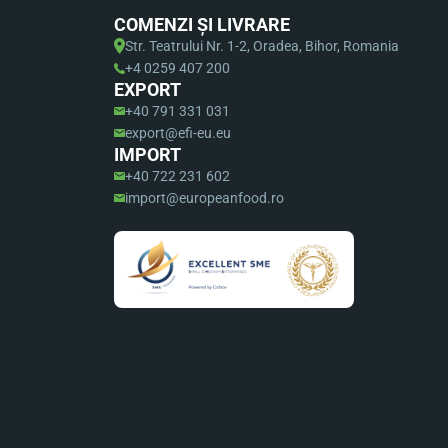
COMENZI ȘI LIVRARE
Str. Teatrului Nr. 1-2, Oradea, Bihor, Romania
+4 0259 407 200
EXPORT
+40 791 331 031
export@efi-eu.eu
IMPORT
+40 722 231 602
import@europeanfood.ro