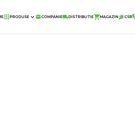
Home
/
Napolitane Naty
/
Napolitane N
ME
PRODUSE
COMPANIE
DISTRIBUTIE
MAGAZIN
CSR
BUC/BAX
Greutate
Buc./Bax
Buc./Palet
Aromă