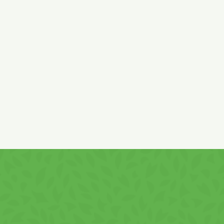
ant acid citric, agent de afânare bicarbonat de sodiu, sare, făină d
 0,01%, cacao cu conținut redus de grăsime (unt de cacao 10-12%
oduse din soia. Poate conține urme de alune, lapte și produse der