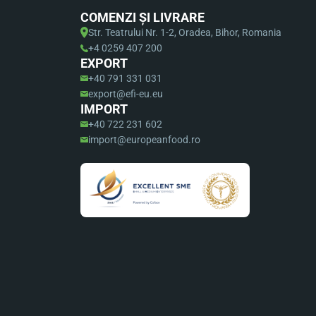
COMENZI ȘI LIVRARE
Str. Teatrului Nr. 1-2, Oradea, Bihor, Romania
+4 0259 407 200
EXPORT
+40 791 331 031
export@efi-eu.eu
IMPORT
+40 722 231 602
import@europeanfood.ro