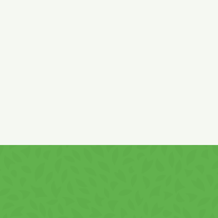
resat, tărâţe de grâu (gluten), emulsifiant lecitină din soia, făin
re, cacao cu conținut redus de grăsime, arome, aromatizant natu
-tocoferol. A se păstra în locuri curate, uscate, răcoroase.