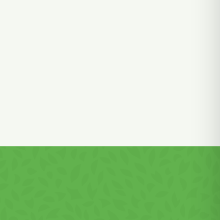
ă de
ral de