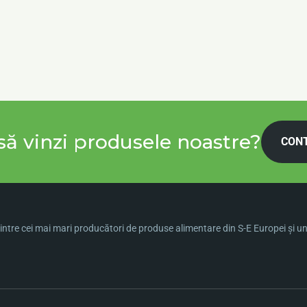
să vinzi produsele noastre?
CON
ntre cei mai mari producători de produse alimentare din S-E Europei şi una 