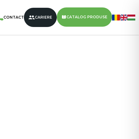
aty
/
NATY Napolitane Cu Cremă De Vanilie 140g – 9
CATALOG PRODUSE
CONTACT
CARIERE
1,49 kg
9
1080
Vanilie