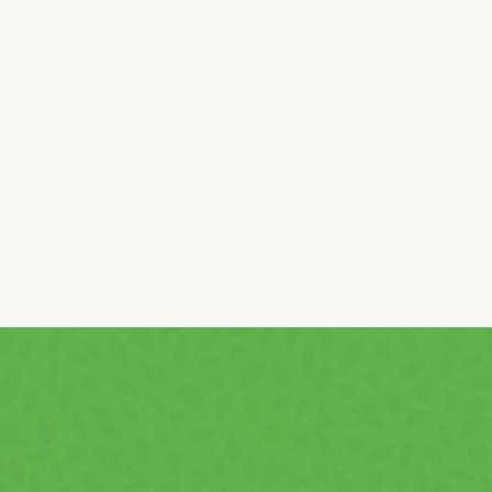
proteine din lapte), maltodextrină, lapte praf deg
soia, agent de afânare, bicarbonat de sodiu, sa
vanilie 0,01%, colorant annatto, antioxidant alfa