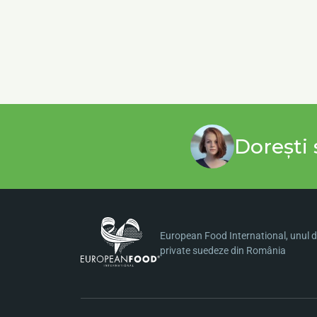
Dorești 
European Food International, unul di
private suedeze din România