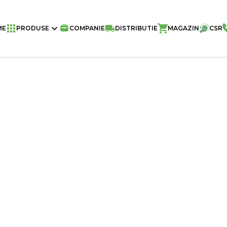
Home
/
Napolitane Naty
/
Napolitane N
ME
PRODUSE
COMPANIE
DISTRIBUTIE
MAGAZIN
CSR
BUC/BAX
Greutate
Buc./Bax
Buc./Palet
Aromă