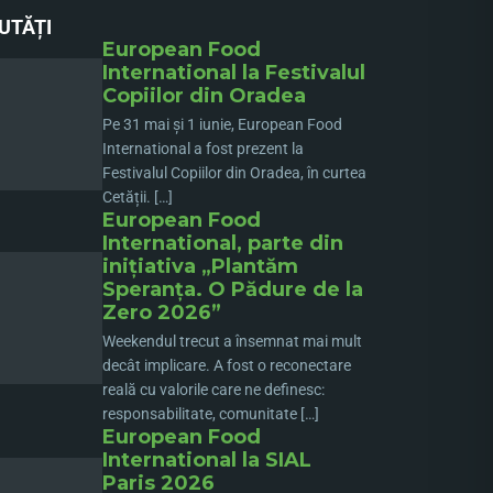
UTĂȚI
European Food
International la Festivalul
Copiilor din Oradea
Pe 31 mai și 1 iunie, European Food
International a fost prezent la
Festivalul Copiilor din Oradea, în curtea
Cetății. […]
European Food
International, parte din
inițiativa „Plantăm
Speranța. O Pădure de la
Zero 2026”
Weekendul trecut a însemnat mai mult
decât implicare. A fost o reconectare
reală cu valorile care ne definesc:
responsabilitate, comunitate […]
European Food
International la SIAL
Paris 2026