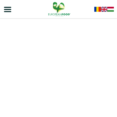
Home
/
Napolitane Naty
/
Naty – Napolitane Cu Cremă De Lapte 75 G – 16