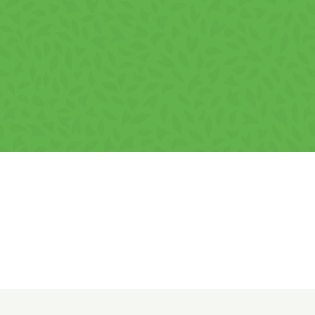
Informații utile despre produs
Face parte din categoria napolitanelor cu cremă.
Combinația dintre foi crocante și cremă pe bază de lapte
oferă o textură ușor de consumat și un gust plăcut.
Produs în România. Laptele praf degresat provine din UE.
Ingrediente:
Făină de grâu (gluten), zahăr, grăsime vegetală
din palmier, lapte praf degresat (12%), zer pudră (din lapte),
coloranți (caramel amoniacal, carmin), tărâțe de grâu
(gluten), emulsifiant (lecitină din soia), sare, cacao cu
conținut redus de grăsime, agent de afânare (bicarbonat de
sodiu), aromă, antioxidant (alfa-tocoferol).
Conține gluten, lapte și soia. Poate conține urme de ou,
fructe cu coajă lemnoasă, arahide și susan.