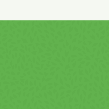
în orice moment al zilei.
Beneficii
textură crocantă cu cremă fină de lapte
conținut ridicat de cremă (72,5%)
gust echilibrat, ușor dulce
format practic pentru consum rapid
potrivit pentru gustări zilnice
Cum se consumă
Naty –
Napolitane cu cremă de lapte
75 g
?
Produsul poate fi consumat direct din ambalaj. Este potrivit:
ca gustare între mese
în pauze scurte sau la birou
ca desert rapid
alături de băuturi calde sau reci