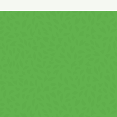
pantoténsav, B6-vitamin, folsav, B12-vitamin, niacin, E-
vitamin, C-vitamin, aroma.
Nyomokban
mogyorót
és
földimogyorót
tartalmazhat.