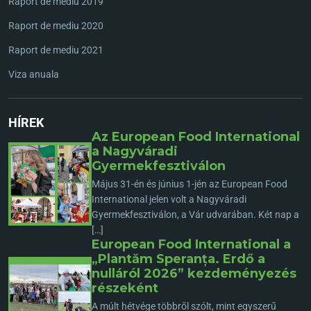
Raport de mediu 2019
Raport de mediu 2020
Raport de mediu 2021
Viza anuala
HÍREK
Az European Food International
a Nagyváradi
Gyermekfesztiválon
Május 31-én és június 1-jén az European Food
International jelen volt a Nagyváradi
Gyermekfesztiválon, a Vár udvarában. Két nap a
[…]
European Food International a
„Plantăm Speranța. Erdő a
nulláról 2026” kezdeményezés
részeként
A múlt hétvége többről szólt, mint egyszerű