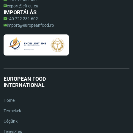
export@efi-eu.eu
IMPORTÁLÁS
+40 722 231 602
import@europeanfood.ro
EUROPEAN FOOD
INTERNATIONAL
Home
Termékek
Cégünk
Terjesztés