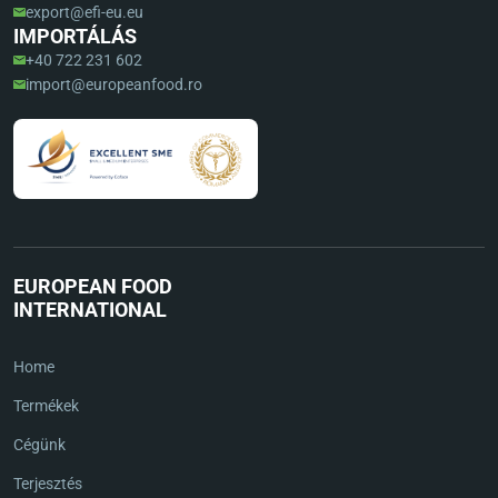
export@efi-eu.eu
IMPORTÁLÁS
+40 722 231 602
import@europeanfood.ro
EUROPEAN FOOD
INTERNATIONAL
Home
Termékek
Cégünk
Terjesztés