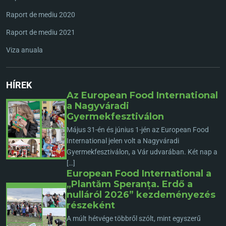
Raport de mediu 2020
Raport de mediu 2021
Viza anuala
HÍREK
Az European Food International
a Nagyváradi
Gyermekfesztiválon
Május 31-én és június 1-jén az European Food
International jelen volt a Nagyváradi
Gyermekfesztiválon, a Vár udvarában. Két nap a
[…]
European Food International a
„Plantăm Speranța. Erdő a
nulláról 2026” kezdeményezés
részeként
A múlt hétvége többről szólt, mint egyszerű