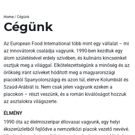
Home
/
Cégünk
Cégünk
Az European Food International több mint egy vállalat – mi
az innovátorok családja vagyunk. 1990-ben kezdtuk egy
álom születésével erdely szívében, és kulináris kincseinket
osztjuk meg a világgal. Elkötelezettségünk a minőség és az
örökség iránt szíveket hódított meg a magyarországi
piacoktól Spanyolországig és azon túl, elérve Kolumbiát és
Szaúd-Arábiát is. Nem csak jelen vagyunk ezeken a
piacokon – részt veszünk, és a román kiválóságot hozzuk
az asztalokra világszerte.
ÉLMÉNY
1990 óta az élelmiszeripar éllovasai vagyunk, egy helyi
ékszerüzletből fejlődve a nemzetközi piacok vezető nevévé.