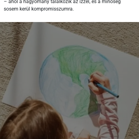
– ahol a hagyomány találkozik az ízzel, és a minőség
sosem kerül kompromisszumra.