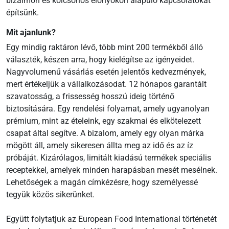
bizalmon és kölcsönös előnyökön alapuló kapcsolatokat
építsünk.
Mit ajanlunk?
Egy mindig raktáron lévő, több mint 200 termékből álló
választék, készen arra, hogy kielégítse az igényeidet.
Nagyvolumenű vásárlás esetén jelentős kedvezmények,
mert értékeljük a vállalkozásodat. 12 hónapos garantált
szavatosság, a frissesség hosszú ideig történő
biztosítására. Egy rendelési folyamat, amely ugyanolyan
prémium, mint az ételeink, egy szakmai és elkötelezett
csapat által segítve. A bizalom, amely egy olyan márka
mögött áll, amely sikeresen állta meg az idő és az íz
próbáját. Kizárólagos, limitált kiadású termékek speciális
receptekkel, amelyek minden harapásban mesét mesélnek.
Lehetőségek a magán címkézésre, hogy személyessé
tegyük közös sikerünket.
Együtt folytatjuk az European Food International történetét