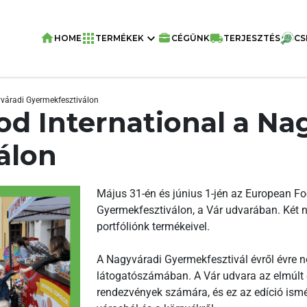
HOME
TERMÉKEK
CÉGÜNK
TERJESZTÉS
CS
váradi Gyermekfesztiválon
d International a Na
álon
Május 31-én és június 1-jén az European Foo
Gyermekfesztiválon, a Vár udvarában. Két na
portfóliónk termékeivel.
A Nagyváradi Gyermekfesztivál évről évre 
látogatószámában. A Vár udvara az elmúlt év
rendezvények számára, és ez az edíció ism