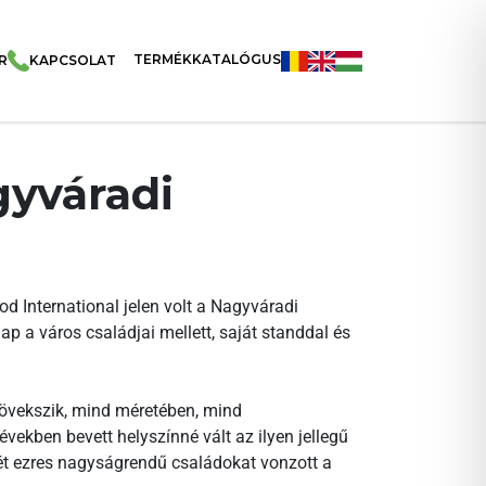
TERMÉKKATALÓGUS
R
KAPCSOLAT
gyváradi
d International jelen volt a Nagyváradi
p a város családjai mellett, saját standdal és
növekszik, mind méretében, mind
ekben bevett helyszínné vált az ilyen jellegű
ét ezres nagyságrendű családokat vonzott a