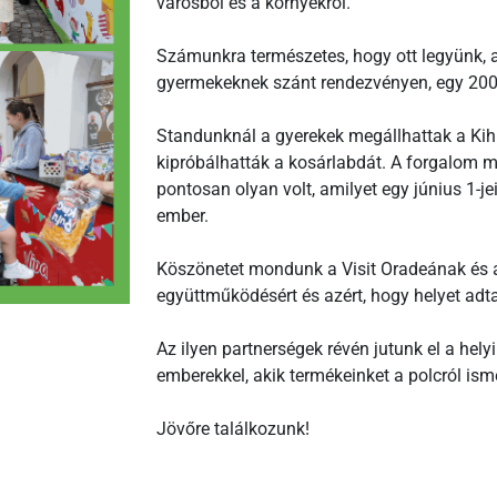
városból és a környékről.
Számunkra természetes, hogy ott legyünk, a
gyermekeknek szánt rendezvényen, egy 200
Standunknál a gyerekek megállhattak a Kihí
kipróbálhatták a kosárlabdát. A forgalom m
pontosan olyan volt, amilyet egy június 1-j
ember.
Köszönetet mondunk a Visit Oradeának és a
együttműködésért és azért, hogy helyet ad
Az ilyen partnerségek révén jutunk el a he
emberekkel, akik termékeinket a polcról isme
Jövőre találkozunk!