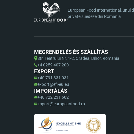
European Food International, unul di
private suedeze din România
MEGRENDELÉS ÉS SZÁLLÍTÁS
Str. Teatrului Nr. 1-2, Oradea, Bihor, Romania
+4 0259 407 200
EXPORT
+40 791 331 031
export@efi-eu.eu
IMPORTÁLÁS
+40 722 231 602
import@europeanfood.ro