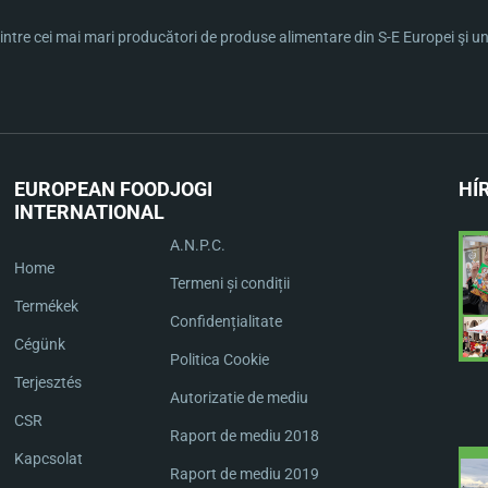
ntre cei mai mari producători de produse alimentare din S-E Europei şi una 
EUROPEAN FOOD
JOGI
HÍ
INTERNATIONAL
A.N.P.C.
Home
Termeni și condiții
Termékek
Confidențialitate
Cégünk
Politica Cookie
Terjesztés
Autorizatie de mediu
CSR
Raport de mediu 2018
Kapcsolat
Raport de mediu 2019