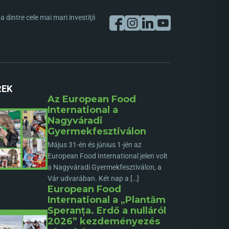
dintre cele mai mari investiţii
REK
Az European Food
International a
Nagyváradi
Gyermekfesztiválon
Május 31-én és június 1-jén az
European Food International jelen volt
a Nagyváradi Gyermekfesztiválon, a
Vár udvarában. Két nap a […]
European Food
International a „Plantăm
Speranța. Erdő a nulláról
2026” kezdeményezés