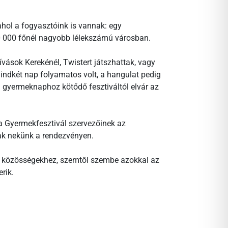
hol a fogyasztóink is vannak: egy
 000 főnél nagyobb lélekszámú városban.
vások Kerekénél, Twistert játszhattak, vagy
indkét nap folyamatos volt, a hangulat pedig
ei gyermeknaphoz kötődő fesztiváltól elvár az
 Gyermekfesztivál szervezőinek az
tak nekünk a rendezvényen.
lyi közösségekhez, szemtől szembe azokkal az
rik.