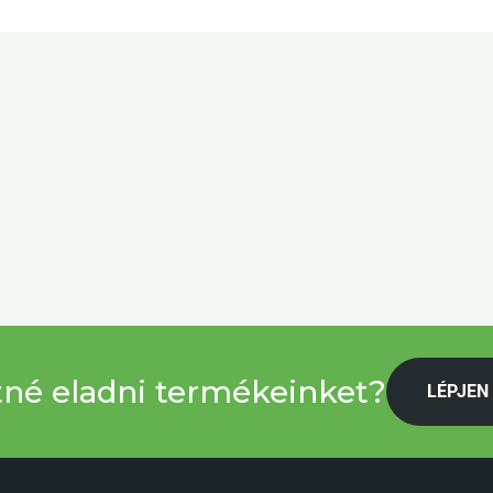
tné eladni termékeinket?
LÉPJEN