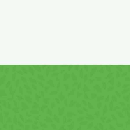
Csökkentett zsírtartalmú kakaó és csokoládé az
Romániában készült termék. Nyomokban
TOJÁ