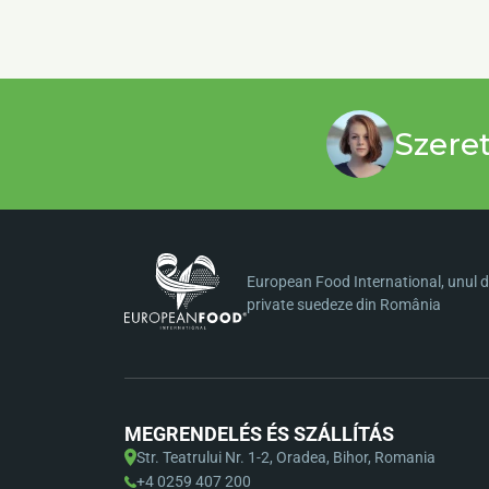
Szere
European Food International, unul di
private suedeze din România
MEGRENDELÉS ÉS SZÁLLÍTÁS
Str. Teatrului Nr. 1-2, Oradea, Bihor, Romania
+4 0259 407 200