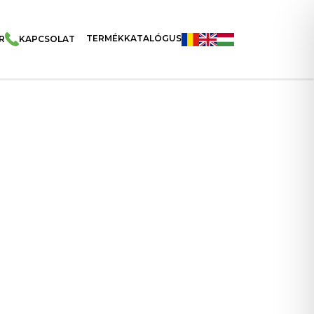
TERMÉKKATALÓGUS
R
KAPCSOLAT
si Ostyák Csokoládékrémmel Tálcán 115g