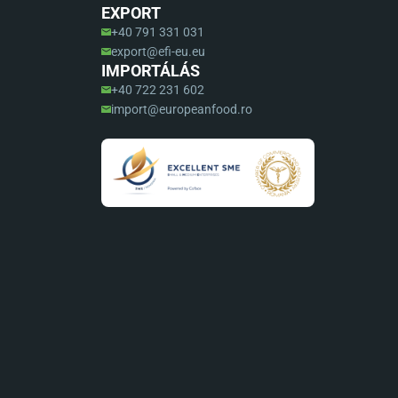
EXPORT
+40 791 331 031
export@efi-eu.eu
IMPORTÁLÁS
+40 722 231 602
import@europeanfood.ro