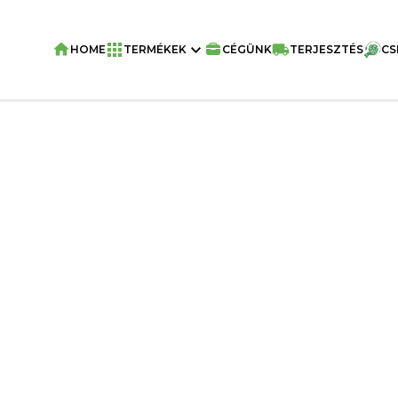
HOME
TERMÉKEK
CÉGÜNK
TERJESZTÉS
CS
Home
/
Ostyák
/
NATY WAFER ROLLS Béc