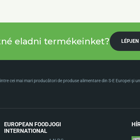
tné eladni termékeinket?
LÉPJEN
ntre cei mai mari producători de produse alimentare din S-E Europei şi una 
EUROPEAN FOOD
JOGI
HÍ
INTERNATIONAL