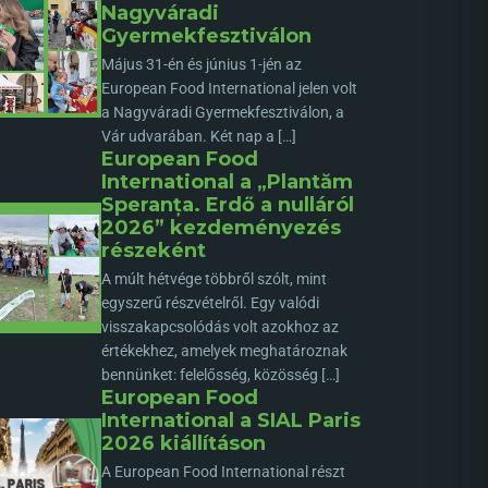
Nagyváradi
Gyermekfesztiválon
Május 31-én és június 1-jén az
European Food International jelen volt
a Nagyváradi Gyermekfesztiválon, a
Vár udvarában. Két nap a […]
European Food
International a „Plantăm
Speranța. Erdő a nulláról
2026” kezdeményezés
részeként
A múlt hétvége többről szólt, mint
egyszerű részvételről. Egy valódi
visszakapcsolódás volt azokhoz az
értékekhez, amelyek meghatároznak
bennünket: felelősség, közösség […]
European Food
International a SIAL Paris
2026 kiállításon
A European Food International részt