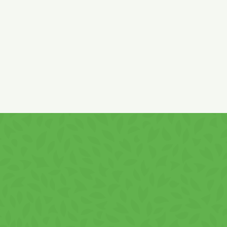
 EU-ból és EU-n kívüli országokból származik.
ST, MOGYORÓT, FÖLDIMOGYORÓT és SZEZÁMMAGOT
tartal