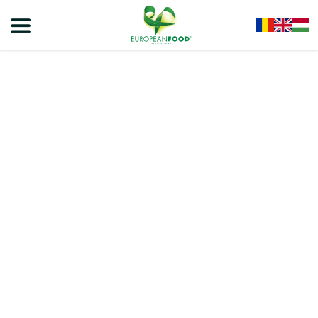
Home
/
Ostyák
/
NATY PREMIUM
/
NATY Prémium Ostya. Kakaós Krémmel