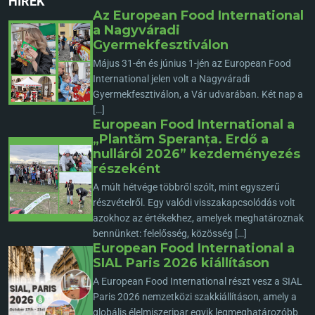
HÍREK
Az European Food International
a Nagyváradi
Gyermekfesztiválon
Május 31-én és június 1-jén az European Food
International jelen volt a Nagyváradi
Gyermekfesztiválon, a Vár udvarában. Két nap a
[…]
European Food International a
„Plantăm Speranța. Erdő a
nulláról 2026” kezdeményezés
részeként
A múlt hétvége többről szólt, mint egyszerű
részvételről. Egy valódi visszakapcsolódás volt
azokhoz az értékekhez, amelyek meghatároznak
bennünket: felelősség, közösség […]
European Food International a
SIAL Paris 2026 kiállításon
A European Food International részt vesz a SIAL
Paris 2026 nemzetközi szakkiállításon, amely a
globális élelmiszeripar egyik legmeghatározóbb