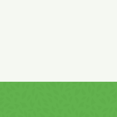
Összetevők:
cukor,
búzaliszt (glutén),
pálmazsír,
tejsavó
(laktóz, tejfehérje)
, zsírszegény kakaó 5,5%, dextróz,
sovány
tejpor
, emulgeálószer:
szójalecitin,
színezék:
karamell ammóniás és kármin; aroma, só, vanillin,
antioxidáns: alfa-tokoferol,.
Nyomokban tojást, mogyorót ,
diót és szezámot is tartalmazhat!
Minőségét megőrzi (nap/hó/év): a csomagoláson
feltűntetett időpontig.
Tiszta,száraz, hűvös helyen tárolandó.