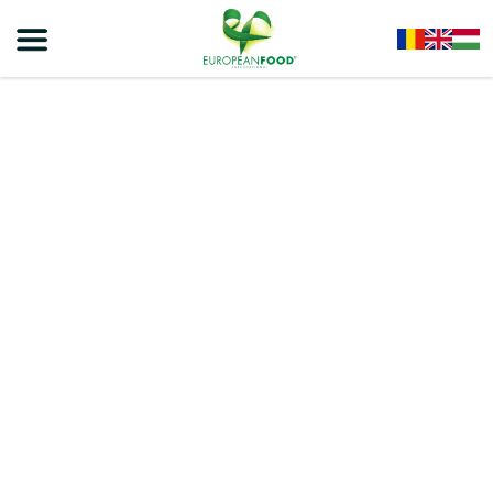
Home
/
Sütik
/
VIVA
/
VIVA- Többféle Gabonából Készült Keksz 150g