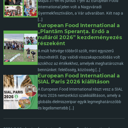
Május 31-én és június 1-jén az European Food
International jelen volt a Nagyváradi
Gyermekfesztiválon, a Vár udvarában. Két nap a
[…]
European Food International a
„Plantăm Speranța. Erdő a
nulláról 2026” kezdeményezés
részeként
A múlt hétvége többről szólt, mint egyszerű
részvételről. Egy valódi visszakapcsolódás volt
azokhoz az értékekhez, amelyek meghatároznak
bennünket: felelősség, közösség […]
European Food International a
SIAL Paris 2026 kiállításon
A European Food International részt vesz a SIAL
Paris 2026 nemzetközi szakkiállításon, amely a
globális élelmiszeripar egyik legmeghatározóbb
és legelismertebb […]