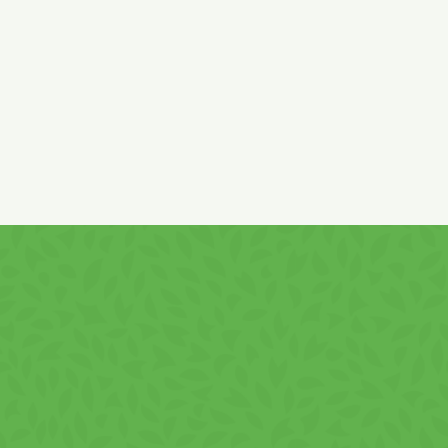
aroma, antioxidáns: alf-tokoferol. Összetevők származása:
EU és EU-n kívül.
Mogyorót
és
földimogyorót
is tartalmazhat