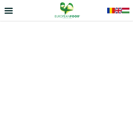
Home
/
Snackek
/
VIVA ROLLS
/
Viva Strawberry Rolls-, Epres Ízű Krémmel