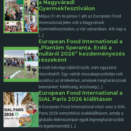
a Nagyváradi
Gyermekfesztiválon
Május 31-én és június 1-jén az European Food
International jelen volt a Nagyváradi
Gyermekfesztiválon, a Vár udvarában. Két nap a
[…]
European Food International a
„Plantăm Speranța. Erdő a
nulláról 2026” kezdeményezés
részeként
A múlt hétvége többről szólt, mint egyszerű
részvételről. Egy valódi visszakapcsolódás volt
azokhoz az értékekhez, amelyek meghatároznak
bennünket: felelősség, közösség […]
European Food International a
SIAL Paris 2026 kiállításon
A European Food International részt vesz a SIAL
Paris 2026 nemzetközi szakkiállításon, amely a
globális élelmiszeripar egyik legmeghatározóbb
és legelismertebb […]