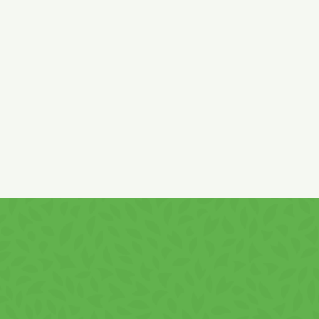
tej
por, csökkentett fehérjetartalmú
tej
savó,
szentjánoskenyér liszt, só, emulgeálószer :
szója
lecitin ; eper
velő 0,36%, étkezési sav : citromsav ; aroma, színezék :
kármin ; vitaminok : pantoténsav, B6-vitamin, folsav, B12-
vitamin, niacin, E-vitamin, C-vitamin ; Krém tartalom :
legalább 50%.
Mogyorót
és
földimogyorót
is tartalmazhat !
Minőségét megőrzi (nap, hónap, év) : a csomagoláson
feltűntetett időpontig.
Tiszta, száraz, hűvös helyen tárolandó. Gyártja