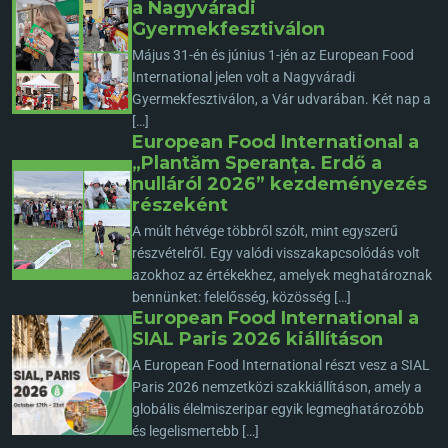
a Nagyváradi
Gyermekfesztiválon
Május 31-én és június 1-jén az European Food
International jelen volt a Nagyváradi
Gyermekfesztiválon, a Vár udvarában. Két nap a
[…]
European Food International a
„Plantăm Speranța. Erdő a
nulláról 2026” kezdeményezés
részeként
A múlt hétvége többről szólt, mint egyszerű
részvételről. Egy valódi visszakapcsolódás volt
azokhoz az értékekhez, amelyek meghatároznak
bennünket: felelősség, közösség […]
European Food International a
SIAL Paris 2026 kiállításon
A European Food International részt vesz a SIAL
Paris 2026 nemzetközi szakkiállításon, amely a
globális élelmiszeripar egyik legmeghatározóbb
és legelismertebb […]