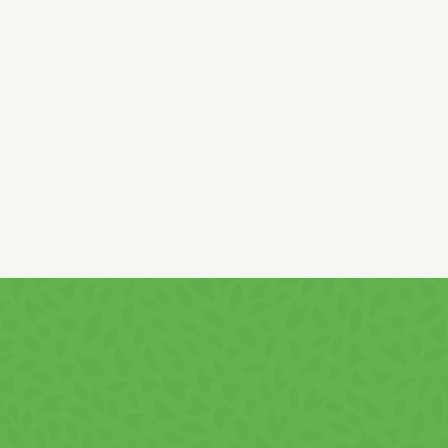
csökkentett tejfehérje tartalommal; szentjánoskenyérliszt,
só, emulgeálószer :
szója
lecitin ; vitaminok : pantoténsav,
B6-vitamin, folsav, B12-vitamin, niacin, E-vitamin, C-vitamin ;
aroma. *zsírszegény kakaó : EU és EU-n kívüli származás.
Mogyorót
is tartalmazhat ! Krém tartalom : legalább 50%.