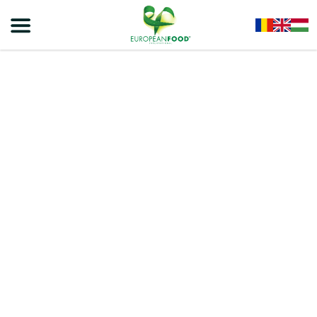
Home
/
Snackek
/
VIVA Párnácskák
/
Viva Snacks- Kakaós Krémmel Töltött