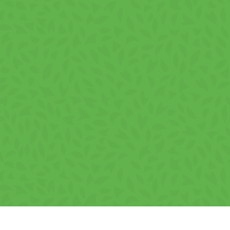
Prémium minőség, kiváló
ízélmény
Minden VIVA Chips sajtos ízű zacskó gondosan válogatott,
magas minőségű összetevők eredménye, figyelemmel a
gyártási folyamat apró részleteire. Ez az eljárás garancia
arra, hogy a végső termék minden minőségi elvárásnak
megfelel, és felejthetetlen gasztronómiai élményt nyújt.
· Változatos lehetőség az Ön
vállalkozásához
A VIVA – Sajtos ízű chips tökéletesen illeszkedik bármilyen
üzleti környezetbe, ideális választás vállalati eseményekre,
catering szolgáltatásokra vagy prémium opcióként
kiskereskedelmi területeken. Az 100g-os csomagolás
könnyű kezelhetőséget és hatékony raktárkezelést biztosít.