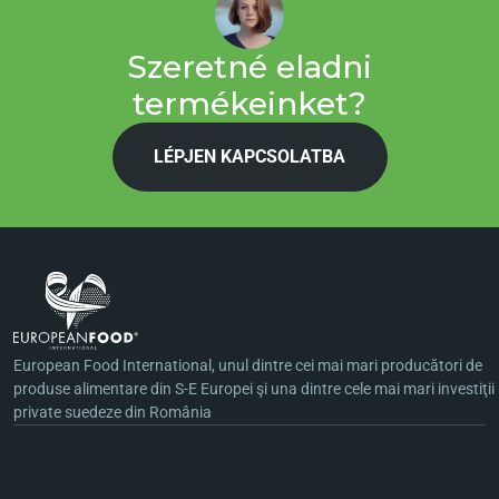
értéket adjanak vállalkozásuknak.
Szeretné eladni
A European Food elkötelezettsége az, hogy szorosan
termékeinket?
együttműködjön a disztribúciós partnerekkel, biztosítva
nemcsak prémium termékeket, hanem stratégiai
LÉPJEN KAPCSOLATBA
partnerséget és a közös sikerhez szükséges támogatást. A
VIVA Chips sajtos ízével felsőbbfokú gasztronómiai élményt
ígérünk, amely emlékezetes pillanatokat teremt ügyfeleink
számára. Meghívjuk a disztribútorokat, hogy
csatlakozzanak hozzánk és éljék át a növekedés
lehetőségeit, hogy közösen meghatározzák a prémium
snackek jövőjét.
European Food International, unul dintre cei mai mari producători de
produse alimentare din S-E Europei şi una dintre cele mai mari investiţii
private suedeze din România