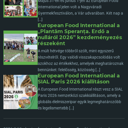
Május 31-én és június 1-jén az European Food
International jelen volt a Nagyváradi
Gyermekfesztiválon, a Vár udvarában. Két nap a
[…]
European Food International a
„Plantăm Speranța. Erdő a
nulláról 2026” kezdeményezés
részeként
A múlt hétvége többről szólt, mint egyszerű
részvételről. Egy valódi visszakapcsolódás volt
azokhoz az értékekhez, amelyek meghatároznak
bennünket: felelősség, közösség […]
European Food International a
SIAL Paris 2026 kiállításon
A European Food International részt vesz a SIAL
Paris 2026 nemzetközi szakkiállításon, amely a
globális élelmiszeripar egyik legmeghatározóbb
és legelismertebb […]