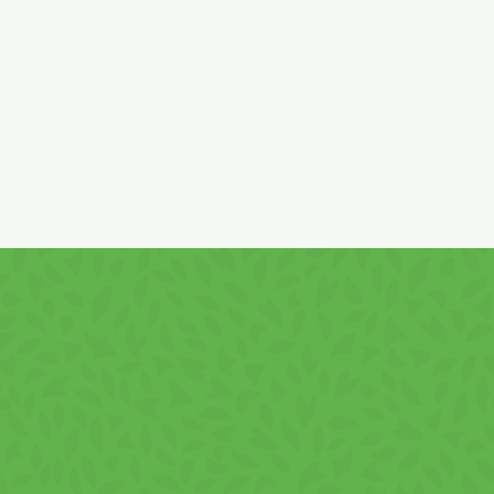
preferenciáit, melyek az autentikus sajt ízét párosítják egy
ropogós textúrával, meghatározva ezzel a minőségi
snackek elvárásait.
Összetevők
Összetevők:
Búzaliszt (glutén), pálmaolaj, kukoricaliszt,
kukoricakeményítő, só, tejsavópor (tejfehérje és laktóz),
sovány tejpor, maltodextrin, térfogatnövelő szer: nátrium-
hidrogén-karbonát, ízfokozók: mononátrium-glutamát,
nátrium-guanilát és nátrium-inozinát, aromaanyagok (szója,
tej), cukor, savanyúságot szabályzó anyag: tejsav, színezék:
paprika-kivonat, stabilizátor: trikalcium-foszfát, sajt 0,02%.
Tartalmaz glutént, szóját, tejet és azokból készült
termékeket!