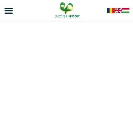
Home
/
Chips
/
Viva Chipsek
/
VIVA – Sajtos Ízű Chips 100g