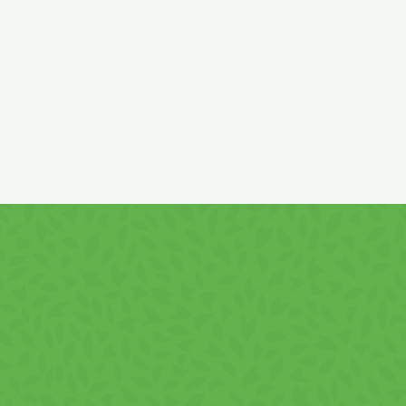
nátrium-karbonát, marhahús por 0,01 %, dextróz,
tej
savó
por , aromák (
szója
,
tej, mustár
), színezék: piros paprika
kivonat, étkezési sav : tejsav ; Romániában gyártott, EU és
EU-n kívüli összetevőkből.
Tojást
és
mogyorót
is
tartalmazhat