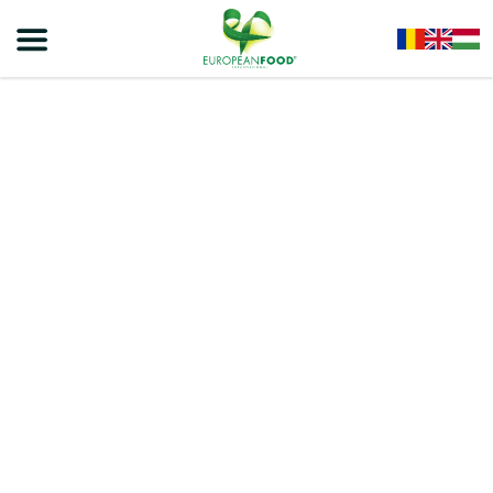
Home
/
Chips
/
Viva Chipsek
/
VIVA – Pikáns Hús És Chili Ízű Chips 50g