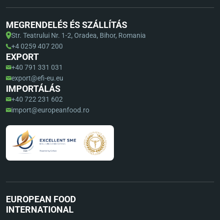
MEGRENDELÉS ÉS SZÁLLÍTÁS
Str. Teatrului Nr. 1-2, Oradea, Bihor, Romania
+4 0259 407 200
EXPORT
+40 791 331 031
export@efi-eu.eu
IMPORTÁLÁS
+40 722 231 602
import@europeanfood.ro
EUROPEAN FOOD
INTERNATIONAL