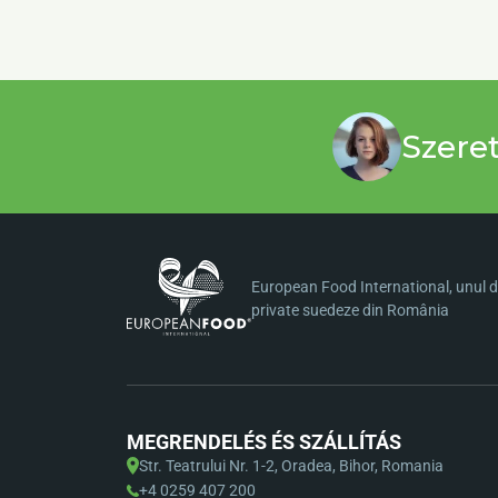
Szere
European Food International, unul di
private suedeze din România
MEGRENDELÉS ÉS SZÁLLÍTÁS
Str. Teatrului Nr. 1-2, Oradea, Bihor, Romania
+4 0259 407 200