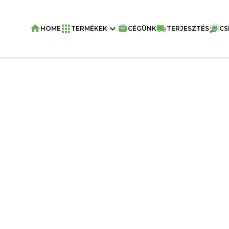
HOME
TERMÉKEK
CÉGÜNK
TERJESZTÉS
CS
Home
/
Chips
/
Viva Chipsek
/
VIVA – P