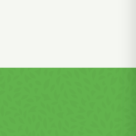
:
0,4%,
,
 snack
s ízű