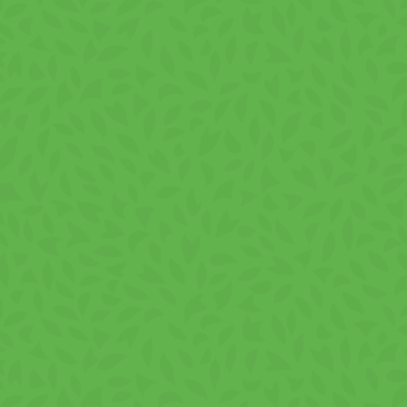
chips tökéletesen alkalmazkodik az ügyfelek i
elégedettséget biztosít az ügyfelek számára.
· Táplálkozási Felelősség
A VIVA-nál arra törekszünk, hogy olyan termék
összeállítottak a táplálkozási egyensúly fennt
szigorú kiválasztásában és a fejlett gyártási 
· Magas Minőségű Össz
Csak a legjobb összetevőket használjuk, ideértv
autentikus és kielégítő ízt nyújtsunk. A részlete
átláthatóságot és a bizalmat.
Lehetőség a terjeszt
Fedezze fel a VIVA – Paprikás ízű chips változ
portfóliójának gazdagítására. Ez a terméksor 