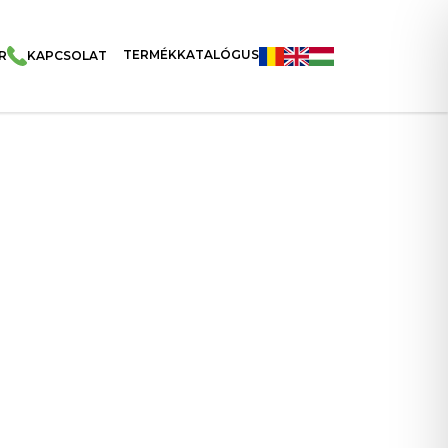
TERMÉKKATALÓGUS
R
KAPCSOLAT
aprikás Ízű Chips 50g