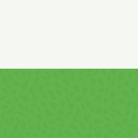
nyakeményítő, burgonyapehely, búzaliszt (glutén), só, ízfokozók
uanilát, tejsavópor (tejből), cukor, paradicsompüré, paprika por 
paprika kivonat színezőanyag, tejsavópor (tejcukor és tejfehérje)
um-dioxid antiösszetapadó, savanyító tejsav.
utentikus Íz
 beleértve a legjobb minőségű burgonyát és ügyesen ízesítve
 nyújt. Minden harapás egy kiváló minőségű, ropogós és ízletes
zletéhez
ltatásokról, vagy kiskereskedelmi területekről, a VIVA – Papriká