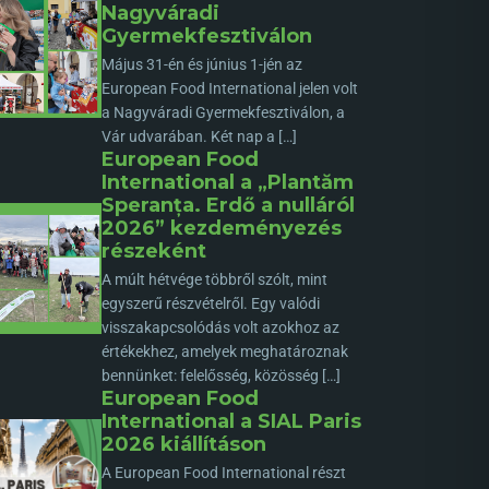
Nagyváradi
Gyermekfesztiválon
Május 31-én és június 1-jén az
European Food International jelen volt
a Nagyváradi Gyermekfesztiválon, a
Vár udvarában. Két nap a […]
European Food
International a „Plantăm
Speranța. Erdő a nulláról
2026” kezdeményezés
részeként
A múlt hétvége többről szólt, mint
egyszerű részvételről. Egy valódi
visszakapcsolódás volt azokhoz az
értékekhez, amelyek meghatároznak
bennünket: felelősség, közösség […]
European Food
International a SIAL Paris
2026 kiállításon
A European Food International részt