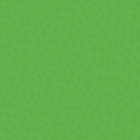
gényeihez. A kényelmes 50g-os csomagolás könnyű készletkezel
vállalás
eket kínáljunk, amelyek nemcsak ízletesek, hanem gondosan
artása érdekében. Ez az elkötelezettségünk tükröződik az összet
folyamatunkban.
etevők
e a burgonyapelletet, növényi zsírokat és egyedi fűszerkeveréke
s összetevőlista elérhető a konzultációhoz, biztosítva ezzel az
ésre és partnerségre
atát, egy prémium választékot, amely ígéretet tesz bármely forg
tökéletes egyensúlyt teremt a román ízek hagyománya és a snack