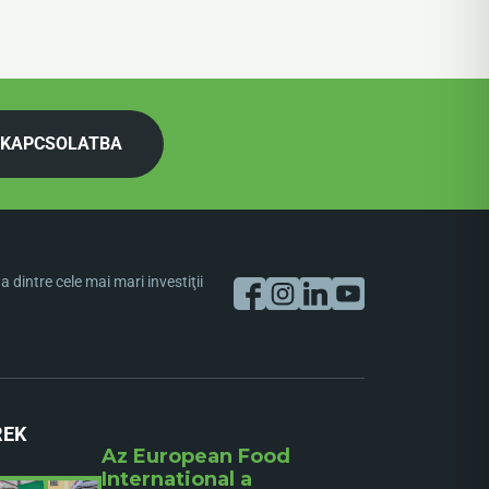
 KAPCSOLATBA
dintre cele mai mari investiţii
REK
Az European Food
International a