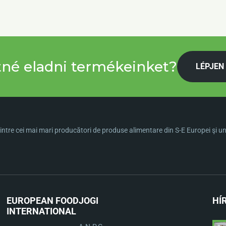
tné eladni termékeinket?
LÉPJEN
ntre cei mai mari producători de produse alimentare din S-E Europei şi una 
EUROPEAN FOOD
JOGI
HÍ
INTERNATIONAL