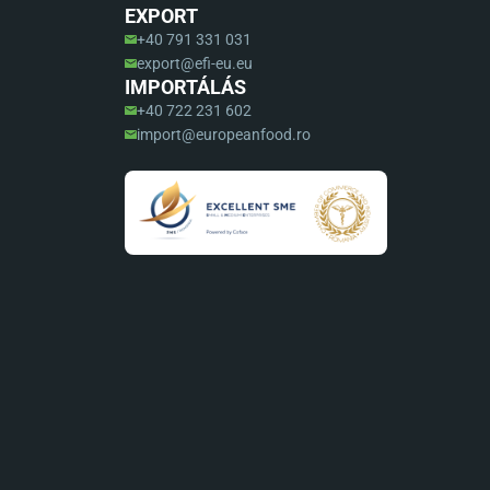
EXPORT
+40 791 331 031
export@efi-eu.eu
IMPORTÁLÁS
+40 722 231 602
import@europeanfood.ro