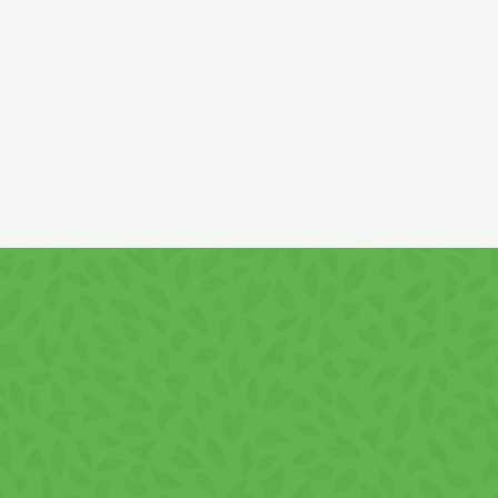
vásárlói preferenciáknak is.
Összetevők
Összetevők:
burgonya pehely, pálmaolaj, burgo
nátrium-glutamát, nátrium-inozinát és nátrium-g
maltodextrin, aromák (szója, tej, mustár), vörös
dextróz, trikalcium-foszfát stabilizátor, szilíci
Prémium Minőség, A
Gondosan kiválasztott összetevőkből készülve,
paprikával, a VIVA Chips egyedülálló ízélményt
készítésének a bizonyítéka.
· Változatos Választás Ü
Legyen szó vállalati eseményről, catering szolgá