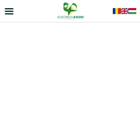
Home
/
Müzlik
/
VIVA GABONAPEHELY OLLY RINGS 250g