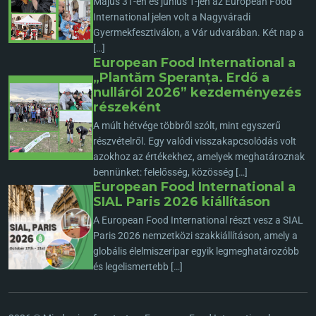
Május 31-én és június 1-jén az European Food
International jelen volt a Nagyváradi
Gyermekfesztiválon, a Vár udvarában. Két nap a
[…]
European Food International a
„Plantăm Speranța. Erdő a
nulláról 2026” kezdeményezés
részeként
A múlt hétvége többről szólt, mint egyszerű
részvételről. Egy valódi visszakapcsolódás volt
azokhoz az értékekhez, amelyek meghatároznak
bennünket: felelősség, közösség […]
European Food International a
SIAL Paris 2026 kiállításon
A European Food International részt vesz a SIAL
Paris 2026 nemzetközi szakkiállításon, amely a
globális élelmiszeripar egyik legmeghatározóbb
és legelismertebb […]