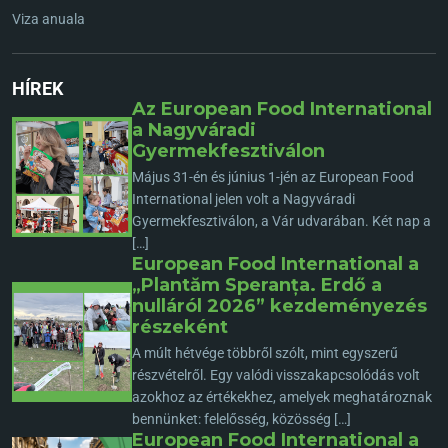
Viza anuala
HÍREK
Az European Food International
a Nagyváradi
Gyermekfesztiválon
Május 31-én és június 1-jén az European Food
International jelen volt a Nagyváradi
Gyermekfesztiválon, a Vár udvarában. Két nap a
[…]
European Food International a
„Plantăm Speranța. Erdő a
nulláról 2026” kezdeményezés
részeként
A múlt hétvége többről szólt, mint egyszerű
részvételről. Egy valódi visszakapcsolódás volt
azokhoz az értékekhez, amelyek meghatároznak
bennünket: felelősség, közösség […]
European Food International a