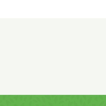
Összetevők:
Kukoricaliszt 81%, napraforgó növényi olaj, só,
cukor, ízfokozók (
mononátrium-glutamát, dinátrium-
guanilát, dinátrium-inozinát, élesztőkivonat
),
LAKTÓZ
,
dextróz,
SAVÓ
por, aromák (
SZÓJA
), füst aroma,
SAJT
0,1%, piros paprika kivonat színezék, tejsav mint
savanyúságot szabályozó anyag, sertéspor 0,01%.
Nyomokban
GLUTÉNT, TOJÁST és MOGYORÓT
tartalmazhat.