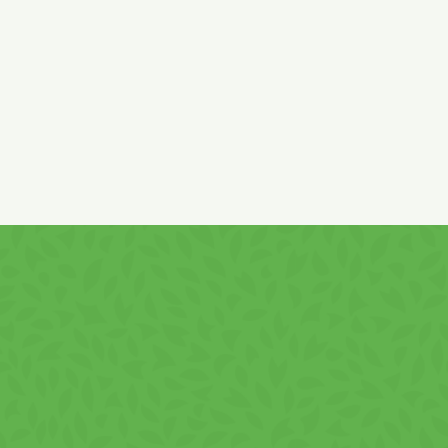
nátrium-hidrogénkarbonát, savanyúságot szabályozó
anyag: citromsav, antioxidáns: alfa-tokoferol,
emulgeálószer:
SZÓJA
lecitin.
Nyomokban tartalmazhat
TOJÁST, TEJET és tejből
származó összetevőket, SZÓJÁT, SZEZÁMMAGOT és
MOGYORÓT!