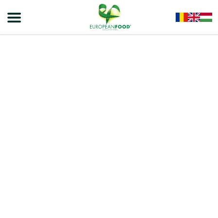
Home
/
Snackek
/
VIVA Bakery Crackers – Sós Keksz 100g