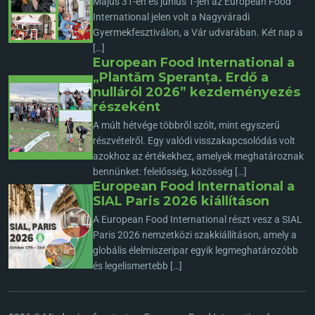
Május 31-én és június 1-jén az European Food
International jelen volt a Nagyváradi
Gyermekfesztiválon, a Vár udvarában. Két nap a
[…]
European Food International a
„Plantăm Speranța. Erdő a
nulláról 2026” kezdeményezés
részeként
A múlt hétvége többről szólt, mint egyszerű
részvételről. Egy valódi visszakapcsolódás volt
azokhoz az értékekhez, amelyek meghatároznak
bennünket: felelősség, közösség […]
European Food International a
SIAL Paris 2026 kiállításon
A European Food International részt vesz a SIAL
Paris 2026 nemzetközi szakkiállításon, amely a
globális élelmiszeripar egyik legmeghatározóbb
és legelismertebb […]