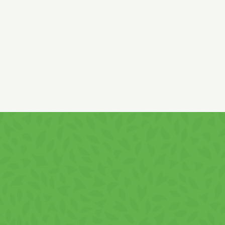
lium-szorbát, aroma.
hat.