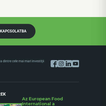
 KAPCSOLATBA
dintre cele mai mari investiţii
REK
Az European Food
International a