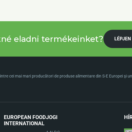
tné eladni termékeinket?
LÉPJEN
ntre cei mai mari producători de produse alimentare din S-E Europei şi una 
EUROPEAN FOOD
JOGI
HÍ
INTERNATIONAL