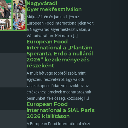
Nagyváradi
Gyermekfesztiválon
Május 31-én és június 1-jén az
European Food International jelen volt
a Nagyváradi Gyermekfesztiválon, a
Vár udvarában. Két nap a […]
European Food
International a „Plantăm
Speranța. Erdő a nulláról
2026” kezdeményezés
részeként
A múlt hétvége többről szólt, mint
egyszerű részvételről. Egy valódi
visszakapcsolódás volt azokhoz az
értékekhez, amelyek meghatároznak
bennünket: felelősség, közösség […]
European Food
International a SIAL Paris
2026 kiállításon
A European Food International részt