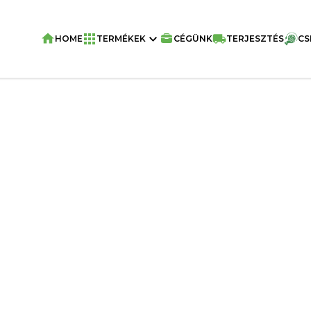
HOME
TERMÉKEK
CÉGÜNK
TERJESZTÉS
CS
Home
/
Kulináris Termékek
/
REGAL Édes