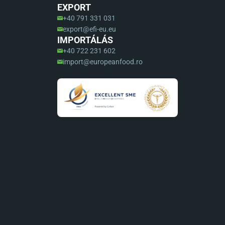
EXPORT
+40 791 331 031
export@efi-eu.eu
IMPORTÁLÁS
+40 722 231 602
import@europeanfood.ro