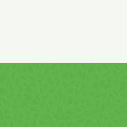
szabályozó anyag: citromsav, tartósítószer: ká
Nyomokban
tojást
,
zellert
és
mustárt
tartalmaz