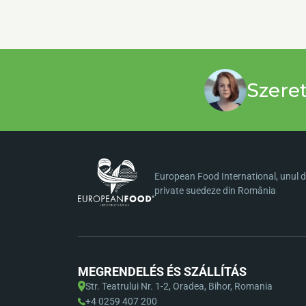
Szere
European Food International, unul di
private suedeze din România
MEGRENDELÉS ÉS SZÁLLÍTÁS
Str. Teatrului Nr. 1-2, Oradea, Bihor, Romania
+4 0259 407 200