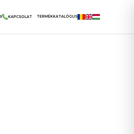
TERMÉKKATALÓGUS
R
KAPCSOLAT
 Csili 490g