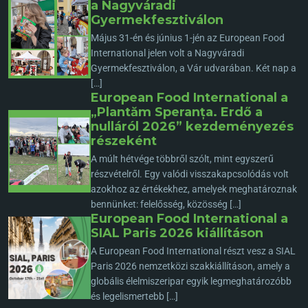
a Nagyváradi
Gyermekfesztiválon
Május 31-én és június 1-jén az European Food
International jelen volt a Nagyváradi
Gyermekfesztiválon, a Vár udvarában. Két nap a
[…]
European Food International a
„Plantăm Speranța. Erdő a
nulláról 2026” kezdeményezés
részeként
A múlt hétvége többről szólt, mint egyszerű
részvételről. Egy valódi visszakapcsolódás volt
azokhoz az értékekhez, amelyek meghatároznak
bennünket: felelősség, közösség […]
European Food International a
SIAL Paris 2026 kiállításon
A European Food International részt vesz a SIAL
Paris 2026 nemzetközi szakkiállításon, amely a
globális élelmiszeripar egyik legmeghatározóbb
és legelismertebb […]