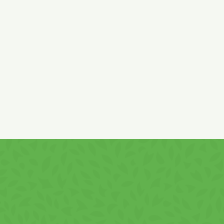
csökkentett fehérjetartalmú
tej
savó, szentjánoskenyérliszt,
mogyoró
pép 0,4%, só, emulgeálószer:
szója
lecitin ; aroma,
vitaminok.
Mogyoró
pép származása: EU és EU-n kívűli.
Földimogyorót
is tartalmazhat!
Töltelékarány: legalább 50%. Minőségét megőrzi:
(nap/hónap/év) a csomagoláson feltűntetett időpontig.
Tiszta, száraz, hűvös helyen tárolandó.