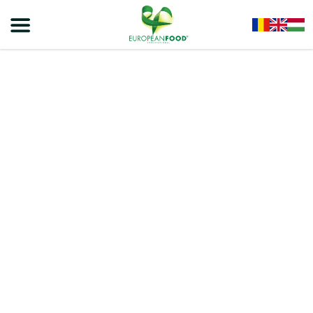
Home
/
Snackek
/
Olla Snacks
/
OLLA Snacks , Mogyorós Krémmel Töltött