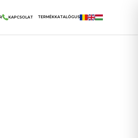
TERMÉKKATALÓGUS
R
KAPCSOLAT
acks , Kakaós Krémmel Töltött Gabona Falatkák 200g