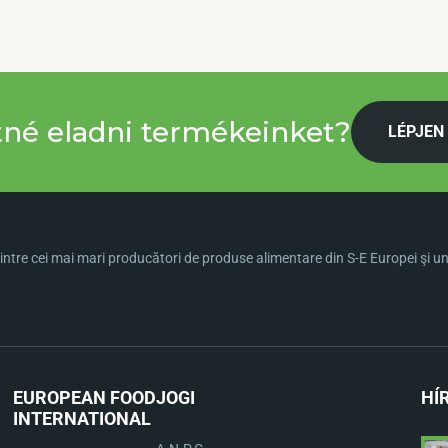
tné eladni termékeinket?
LÉPJEN
ntre cei mai mari producători de produse alimentare din S-E Europei şi una 
EUROPEAN FOOD
JOGI
HÍ
INTERNATIONAL