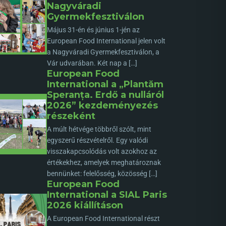
Nagyváradi
Gyermekfesztiválon
Május 31-én és június 1-jén az
European Food International jelen volt
a Nagyváradi Gyermekfesztiválon, a
Vár udvarában. Két nap a […]
European Food
International a „Plantăm
Speranța. Erdő a nulláról
2026” kezdeményezés
részeként
A múlt hétvége többről szólt, mint
egyszerű részvételről. Egy valódi
visszakapcsolódás volt azokhoz az
értékekhez, amelyek meghatároznak
bennünket: felelősség, közösség […]
European Food
International a SIAL Paris
2026 kiállításon
A European Food International részt