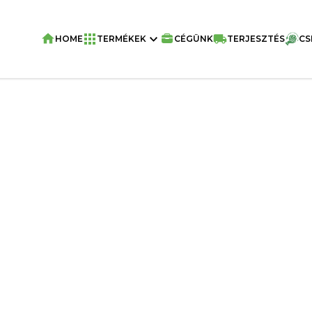
HOME
TERMÉKEK
CÉGÜNK
TERJESZTÉS
CS
Home
/
Snackek
/
Olla Snacks
/
OLLA Sn