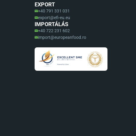
EXPORT
+40 791 331 031
export@efi-eu.eu
IMPORTÁLÁS
+40 722 231 602
import@europeanfood.ro