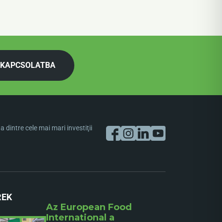
 KAPCSOLATBA
dintre cele mai mari investiţii
REK
Az European Food
International a