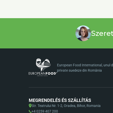
Szere
European Food International, unul di
private suedeze din România
MEGRENDELÉS ÉS SZÁLLÍTÁS
Str. Teatrului Nr. 1-2, Oradea, Bihor, Romania
+4 0259 407 200