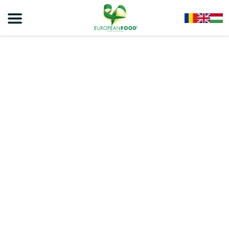
Home
/
Kulináris Termékek
/
Szószok
/
NONNI Csípős Ketchup 435g