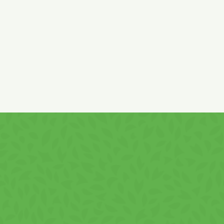
anyag: borkősav, aromák (
zeller
), tartósítószerek: kálium-
szorbát és nátrium-benzoát, antioxidáns: aszkorbinsav,
édesítőszer (szukralóz).
*EU-ból és EU-n kívüli származású paradicsompüréből
készült.
Természetesen előforduló cukrokat tartalmaz.
Nyomokban
mustárt
,
tojást
és
szóját
tartalmazhat.
Hozzáadott cukor nélkül.