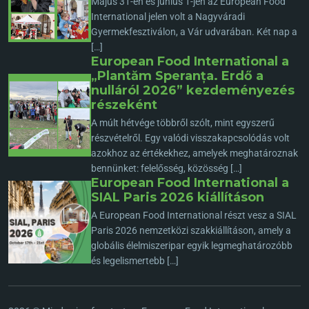
Május 31-én és június 1-jén az European Food
International jelen volt a Nagyváradi
Gyermekfesztiválon, a Vár udvarában. Két nap a
[…]
European Food International a
„Plantăm Speranța. Erdő a
nulláról 2026” kezdeményezés
részeként
A múlt hétvége többről szólt, mint egyszerű
részvételről. Egy valódi visszakapcsolódás volt
azokhoz az értékekhez, amelyek meghatároznak
bennünket: felelősség, közösség […]
European Food International a
SIAL Paris 2026 kiállításon
A European Food International részt vesz a SIAL
Paris 2026 nemzetközi szakkiállításon, amely a
globális élelmiszeripar egyik legmeghatározóbb
és legelismertebb […]