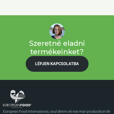
Szeretné eladni
termékeinket?
LÉPJEN KAPCSOLATBA
European Food International, unul dintre cei mai mari producători de