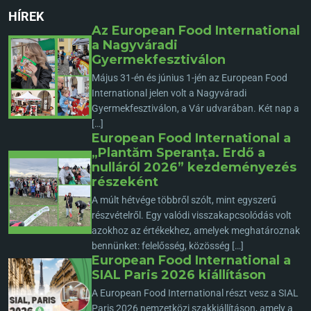
HÍREK
Az European Food International
a Nagyváradi
Gyermekfesztiválon
Május 31-én és június 1-jén az European Food
International jelen volt a Nagyváradi
Gyermekfesztiválon, a Vár udvarában. Két nap a
[…]
European Food International a
„Plantăm Speranța. Erdő a
nulláról 2026” kezdeményezés
részeként
A múlt hétvége többről szólt, mint egyszerű
részvételről. Egy valódi visszakapcsolódás volt
azokhoz az értékekhez, amelyek meghatároznak
bennünket: felelősség, közösség […]
European Food International a
SIAL Paris 2026 kiállításon
A European Food International részt vesz a SIAL
Paris 2026 nemzetközi szakkiállításon, amely a