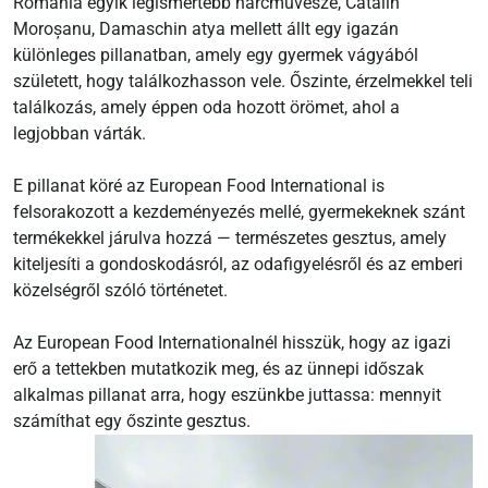
Románia egyik legismertebb harcművésze, Cătălin
Moroșanu, Damaschin atya mellett állt egy igazán
különleges pillanatban, amely egy gyermek vágyából
született, hogy találkozhasson vele. Őszinte, érzelmekkel teli
találkozás, amely éppen oda hozott örömet, ahol a
legjobban várták.
E pillanat köré az European Food International is
felsorakozott a kezdeményezés mellé, gyermekeknek szánt
termékekkel járulva hozzá — természetes gesztus, amely
kiteljesíti a gondoskodásról, az odafigyelésről és az emberi
közelségről szóló történetet.
Az European Food Internationalnél hisszük, hogy az igazi
erő a tettekben mutatkozik meg, és az ünnepi időszak
alkalmas pillanat arra, hogy eszünkbe juttassa: mennyit
számíthat egy őszinte gesztus.