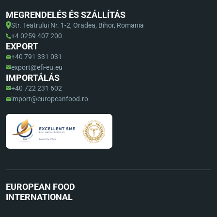
MEGRENDELÉS ÉS SZÁLLÍTÁS
Str. Teatrului Nr. 1-2, Oradea, Bihor, Romania
+4 0259 407 200
EXPORT
+40 791 331 031
export@efi-eu.eu
IMPORTÁLÁS
+40 722 231 602
import@europeanfood.ro
EUROPEAN FOOD
INTERNATIONAL