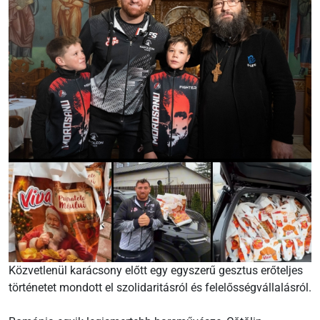
Közvetlenül karácsony előtt egy egyszerű gesztus erőteljes
történetet mondott el szolidaritásról és felelősségvállalásról.