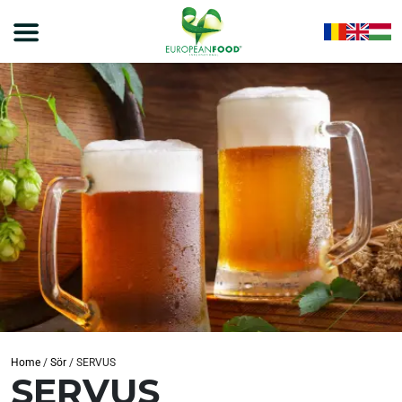
Home
/
Sör
/
SERVUS
SERVUS