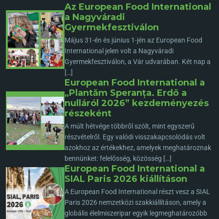
Az European Food International
a Nagyváradi
Gyermekfesztiválon
Május 31-én és június 1-jén az European Food
International jelen volt a Nagyváradi
Gyermekfesztiválon, a Vár udvarában. Két nap a
[…]
European Food International a
„Plantăm Speranța. Erdő a
nulláról 2026” kezdeményezés
részeként
A múlt hétvége többről szólt, mint egyszerű
részvételről. Egy valódi visszakapcsolódás volt
azokhoz az értékekhez, amelyek meghatároznak
bennünket: felelősség, közösség […]
European Food International a
SIAL Paris 2026 kiállításon
A European Food International részt vesz a SIAL
Paris 2026 nemzetközi szakkiállításon, amely a
globális élelmiszeripar egyik legmeghatározóbb