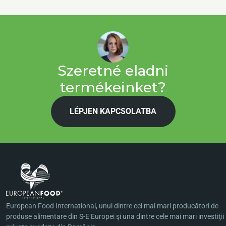
Szeretné eladni
termékeinket?
LÉPJEN KAPCSOLATBA
European Food International, unul dintre cei mai mari producători de
produse alimentare din S-E Europei şi una dintre cele mai mari investiţii