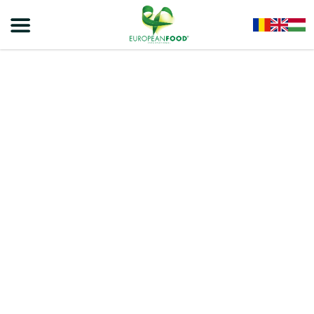
Home
/
Bere
/
SERVUS
/
SERVUS Pasteurized Lager 2.5L PET