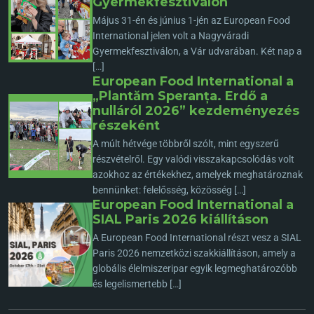
Gyermekfesztiválon
Május 31-én és június 1-jén az European Food
International jelen volt a Nagyváradi
Gyermekfesztiválon, a Vár udvarában. Két nap a
[…]
European Food International a
„Plantăm Speranța. Erdő a
nulláról 2026” kezdeményezés
részeként
A múlt hétvége többről szólt, mint egyszerű
részvételről. Egy valódi visszakapcsolódás volt
azokhoz az értékekhez, amelyek meghatároznak
bennünket: felelősség, közösség […]
European Food International a
SIAL Paris 2026 kiállításon
A European Food International részt vesz a SIAL
Paris 2026 nemzetközi szakkiállításon, amely a
globális élelmiszeripar egyik legmeghatározóbb
és legelismertebb […]