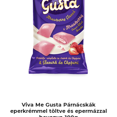
Viva Me Gusta Párnácskák
eperkrémmel töltve és epermázzal