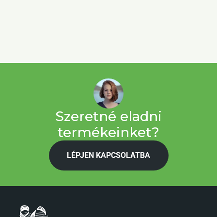
Szeretné eladni
termékeinket?
LÉPJEN KAPCSOLATBA