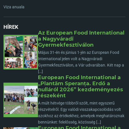
Viza anuala
HÍREK
Az European Food International
a Nagyváradi
Gyermekfesztiválon
Május 31-én és június 1-jén az European Food
International jelen volt a Nagyváradi
Gyermekfesztiválon, a Vár udvarában. Két nap a
[…]
European Food International a
„Plantăm Speranța. Erdő a
nulláról 2026” kezdeményezés
részeként
A múlt hétvége többről szólt, mint egyszerű
részvételről. Egy valódi visszakapcsolódás volt
azokhoz az értékekhez, amelyek meghatároznak
bennünket: felelősség, közösség […]
European Food International a