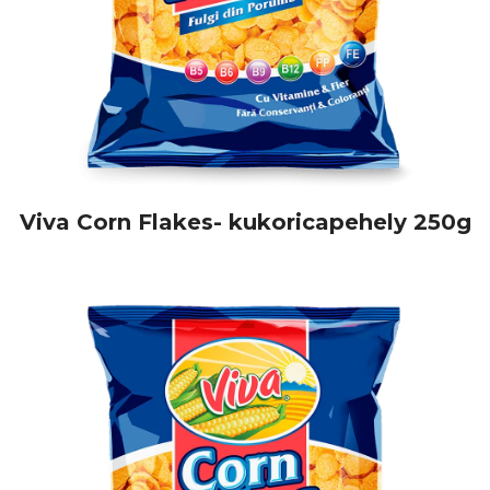
Viva Corn Flakes- kukoricapehely 250g