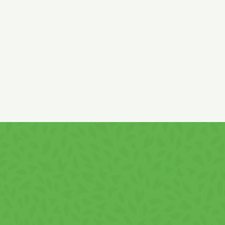
and sodium benzoate, antioxidant ascorbic acid, natural
flavoring.
*tomato paste 36º Brix (of EU and non-EU origin).