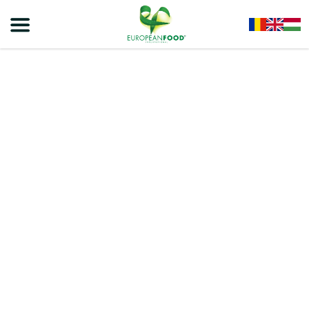
Home
/
Culinary Products
/
Sauces
/
REGAL SAUCE WITH TOMATO PASTE